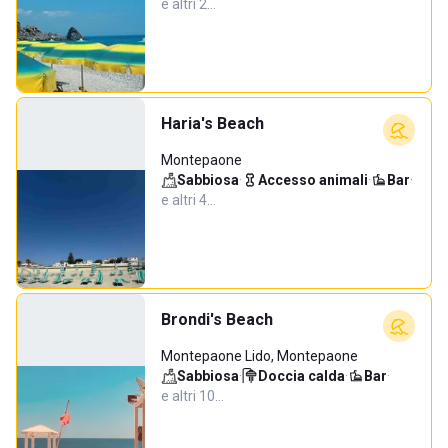
e altri 2…
Haria's Beach
Montepaone
Sabbiosa
·
Accesso animali
·
Bar
·
e altri 4…
Brondi's Beach
Montepaone Lido, Montepaone
Sabbiosa
·
Doccia calda
·
Bar
·
e altri 10…