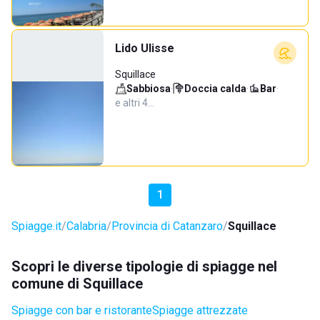
Lido Ulisse
Squillace
Sabbiosa
·
Doccia calda
·
Bar
·
e altri 4…
1
Spiagge.it
Calabria
Provincia di Catanzaro
Squillace
Scopri le diverse tipologie di spiagge nel
comune di Squillace
Spiagge con bar e ristorante
Spiagge attrezzate