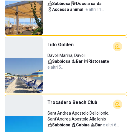
Sabbiosa
·
Doccia calda
·
Accesso animali
·
e altri 11…
Lido Golden
Davoli Marina, Davoli
Sabbiosa
·
Bar
·
Ristorante
·
e altri 5…
Trocadero Beach Club
Sant Andrea Apostolo Dello Ionio,
Sant'Andrea Apostolo Allo Ionio
Sabbiosa
·
Cabine
·
Bar
·
e altri 6…