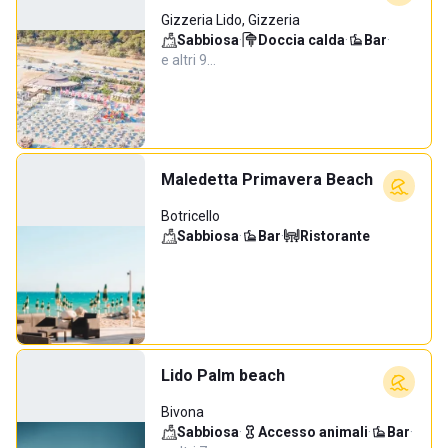
Gizzeria Lido, Gizzeria
Sabbiosa
·
Doccia calda
·
Bar
·
e altri 9…
Maledetta Primavera Beach
Botricello
Sabbiosa
·
Bar
·
Ristorante
Lido Palm beach
Bivona
Sabbiosa
·
Accesso animali
·
Bar
·