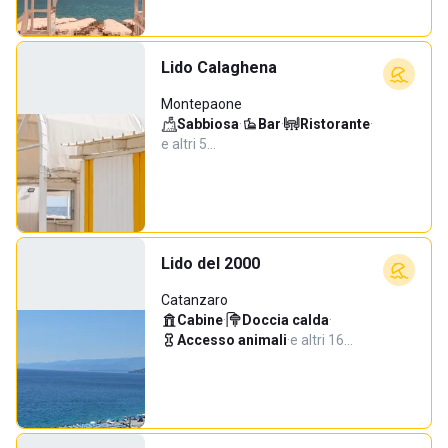
Lido Calaghena
Montepaone
Sabbiosa
·
Bar
·
Ristorante
·
e altri 5…
Lido del 2000
Catanzaro
Cabine
·
Doccia calda
·
Accesso animali
·
e altri 16…