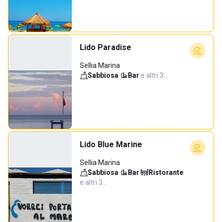
Lido Paradise
Sellia Marina
Sabbiosa
·
Bar
·
e altri 3…
Lido Blue Marine
Sellia Marina
Sabbiosa
·
Bar
·
Ristorante
·
e altri 3…