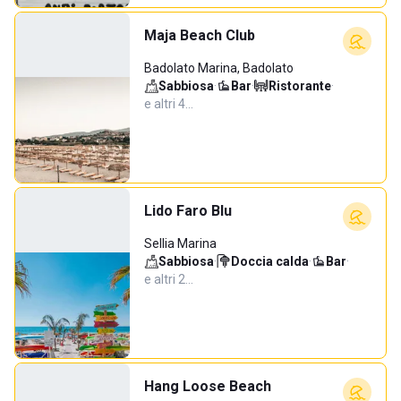
Maja Beach Club
Badolato Marina, Badolato
Sabbiosa
·
Bar
·
Ristorante
·
e altri 4…
Lido Faro Blu
Sellia Marina
Sabbiosa
·
Doccia calda
·
Bar
·
e altri 2…
Hang Loose Beach