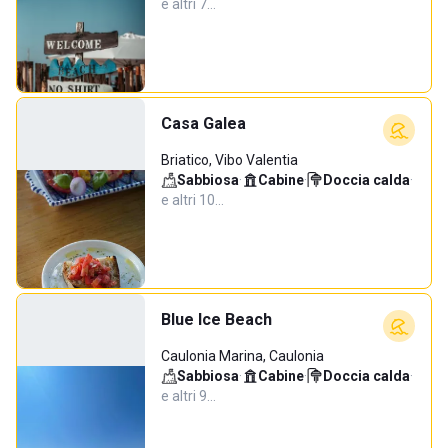
e altri 7…
Casa Galea
Briatico, Vibo Valentia
Sabbiosa
·
Cabine
·
Doccia calda
·
e altri 10…
Blue Ice Beach
Caulonia Marina, Caulonia
Sabbiosa
·
Cabine
·
Doccia calda
·
e altri 9…