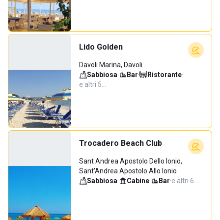
Lido Golden
Davoli Marina, Davoli
Sabbiosa
·
Bar
·
Ristorante
·
e altri 5…
Trocadero Beach Club
Sant Andrea Apostolo Dello Ionio,
Sant'Andrea Apostolo Allo Ionio
Sabbiosa
·
Cabine
·
Bar
·
e altri 6…