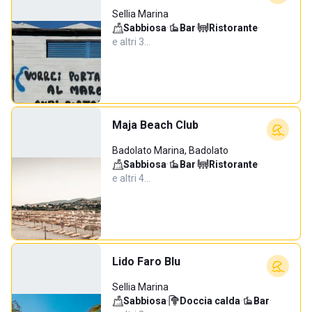
Sellia Marina
Sabbiosa
·
Bar
·
Ristorante
·
e altri 3…
Maja Beach Club
Badolato Marina, Badolato
Sabbiosa
·
Bar
·
Ristorante
·
e altri 4…
Lido Faro Blu
Sellia Marina
Sabbiosa
·
Doccia calda
·
Bar
·