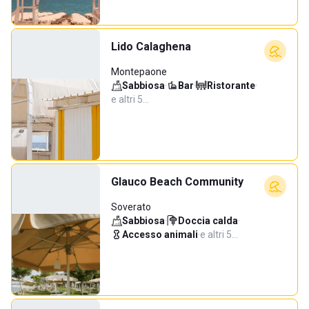
Lido Calaghena
Montepaone
Sabbiosa
·
Bar
·
Ristorante
·
e altri 5…
Glauco Beach Community
Soverato
Sabbiosa
·
Doccia calda
·
Accesso animali
·
e altri 5…