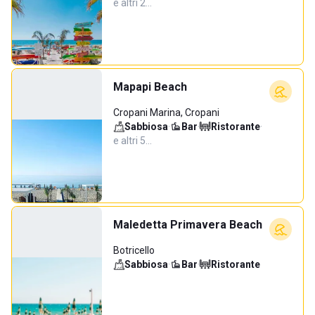
e altri 2…
Mapapi Beach
Cropani Marina, Cropani
Sabbiosa
·
Bar
·
Ristorante
·
e altri 5…
Maledetta Primavera Beach
Botricello
Sabbiosa
·
Bar
·
Ristorante