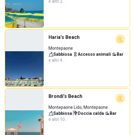
e altri 2…
Haria's Beach
Montepaone
Sabbiosa
·
Accesso animali
·
Bar
·
e altri 4…
Brondi's Beach
Montepaone Lido, Montepaone
Sabbiosa
·
Doccia calda
·
Bar
·
e altri 10…