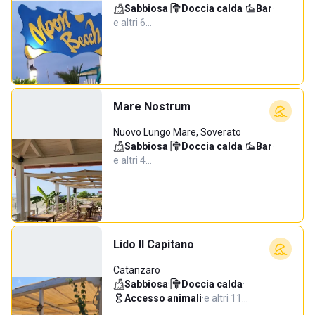
Sabbiosa
·
Doccia calda
·
Bar
·
e altri 6…
Mare Nostrum
Nuovo Lungo Mare, Soverato
Sabbiosa
·
Doccia calda
·
Bar
·
e altri 4…
Lido Il Capitano
Catanzaro
Sabbiosa
·
Doccia calda
·
Accesso animali
·
e altri 11…