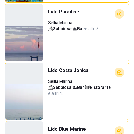
Lido Paradise
Sellia Marina
Sabbiosa
·
Bar
·
e altri 3…
Lido Costa Jonica
Sellia Marina
Sabbiosa
·
Bar
·
Ristorante
·
e altri 4…
Lido Blue Marine