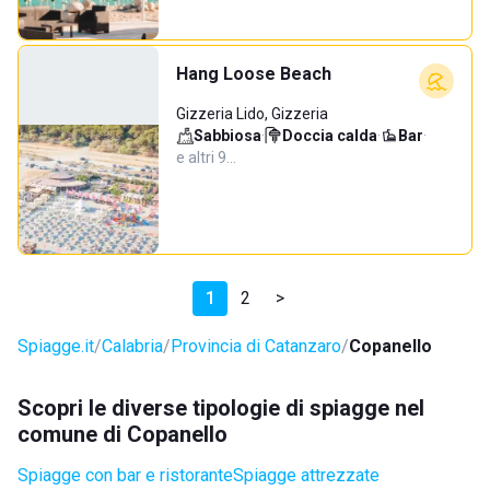
Hang Loose Beach
Gizzeria Lido, Gizzeria
Sabbiosa
·
Doccia calda
·
Bar
·
e altri 9…
1
2
>
Spiagge.it
Calabria
Provincia di Catanzaro
Copanello
Scopri le diverse tipologie di spiagge nel
comune di Copanello
Spiagge con bar e ristorante
Spiagge attrezzate