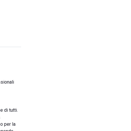
ssionali
di tutti.
a
 o per la