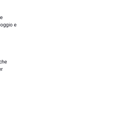
te
lloggio e
 che
er