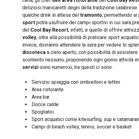
cena, gli chef
dell'area ristorante
del
Cool Bay Res
deliziosi manicaretti degni della tradizione calabrese
qualche drink in attesa del
tramonto
, permettendo ai p
sport
potrà usufruire dei campi sportivi in cui sarà p
del
Cool Bay Resort
, infatti, è quello di offrire att
volley
, oltre alla possibilità di praticare sport acquat
invece, dovranno attendere la sera per vedere lo sple
discoteca
a cielo aperto, con possibilità di assistere
scontento nessuno, proponendo ogni giorno attività inte
servizi
sono numerosi, tra questi ci sono:
Servizio spiaggia con ombrelloni e lettini
Area ristorante
Area bar
Docce calde
Spogliatoi
Sport acquatici come kitesurfing, sup e catamaran
Campi di beach volley, tennis, soccer e basket