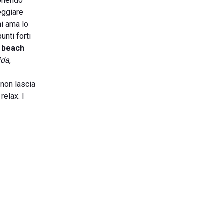
ponendo
eggiare
hi ama lo
unti forti
 beach
ida
,
 non lascia
relax. I