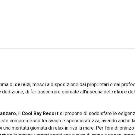
amma di
servizi
, messi a disposizione dai proprietari e dai profe
dedizione, di far trascorrere giornate all'insegna del
relax
e del
tanzaro
, il
Cool Bay Resort
si propone di soddisfare le esigenze 
iusto compromesso tra svago e spensieratezza, avendo anche l
 una meritata giornata di relax in riva la mare. Per l'ora di pranzo