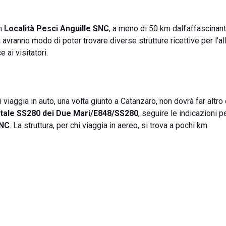
in
Località Pesci Anguille SNC
, a meno di 50 km dall'affascinan
za avranno modo di poter trovare diverse strutture ricettive per l'a
 ai visitatori.
viaggia in auto, una volta giunto a Catanzaro, non dovrà far altro
atale SS280 dei Due Mari/E848/SS280
, seguire le indicazioni p
SNC
. La struttura, per chi viaggia in aereo, si trova a pochi km