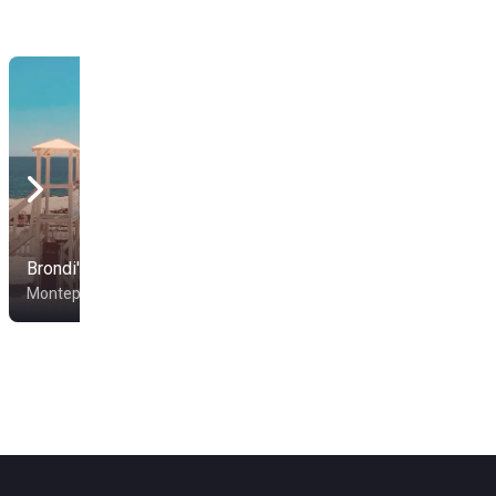
Brondi's Beach
Lido Moon Beach
Montepaone
Catanzaro