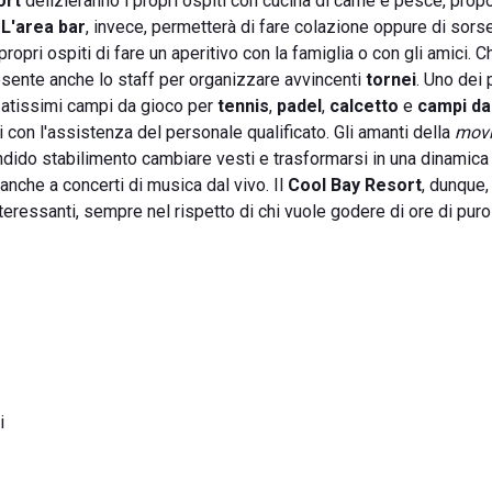
ort
delizieranno i propri ospiti con cucina di carne e pesce, pro
.
L'area bar
, invece, permetterà di fare colazione oppure di sors
ropri ospiti di fare un aperitivo con la famiglia o con gli amici. C
resente anche lo staff per organizzare avvincenti
tornei
. Uno dei p
rezzatissimi campi da gioco per
tennis
,
padel
,
calcetto
e
campi da
ici con l'assistenza del personale qualificato. Gli amanti della
mov
ndido stabilimento cambiare vesti e trasformarsi in una dinamica
 anche a concerti di musica dal vivo. Il
Cool Bay Resort
, dunque,
ressanti, sempre nel rispetto di chi vuole godere di ore di puro 
i