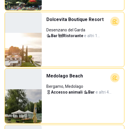
Dolcevita Boutique Resort
Desenzano del Garda
Bar
·
Ristorante
·
e altri 1…
Medolago Beach
Bergamo, Medolago
Accesso animali
·
Bar
·
e altri 4…