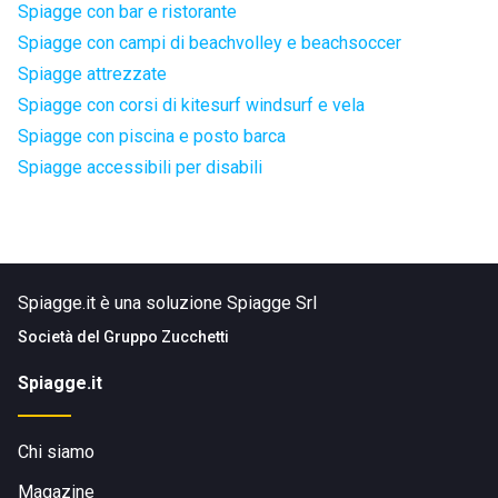
Spiagge con bar e ristorante
Spiagge con campi di beachvolley e beachsoccer
Spiagge attrezzate
Spiagge con corsi di kitesurf windsurf e vela
Spiagge con piscina e posto barca
Spiagge accessibili per disabili
Spiagge.it è una soluzione Spiagge Srl
Società del
Gruppo Zucchetti
Spiagge.it
Chi siamo
Magazine