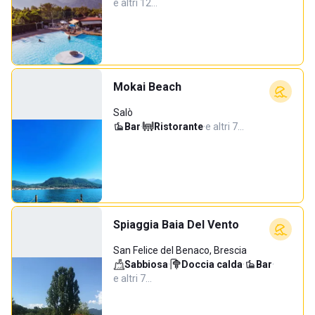
e altri 12…
Mokai Beach
Salò
Bar
·
Ristorante
·
e altri 7…
Spiaggia Baia Del Vento
San Felice del Benaco, Brescia
Sabbiosa
·
Doccia calda
·
Bar
·
e altri 7…