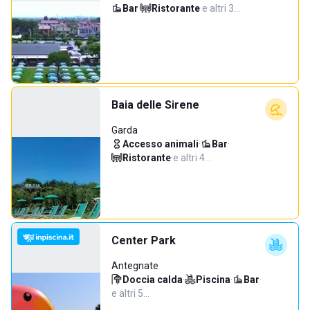
Bar
·
Ristorante
·
e altri 3…
Baia delle Sirene
Garda
Accesso animali
·
Bar
·
Ristorante
·
e altri 4…
Center Park
Antegnate
Doccia calda
·
Piscina
·
Bar
·
e altri 5…