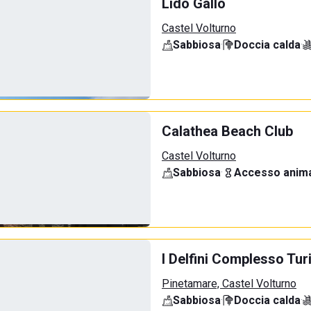
Lido Gallo
Castel Volturno
Sabbiosa
·
Doccia calda
·
Calathea Beach Club
Castel Volturno
Sabbiosa
·
Accesso anima
I Delfini Complesso Tur
Pinetamare, Castel Volturno
Sabbiosa
·
Doccia calda
·