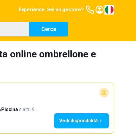
Experience
Sei un gestore?
Cerca
ta online ombrellone e
Piscina
·
e altri 9…
Vedi disponibilità