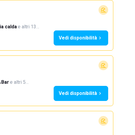
a calda
·
e altri 13…
Vedi disponibilità
Bar
·
e altri 5…
Vedi disponibilità