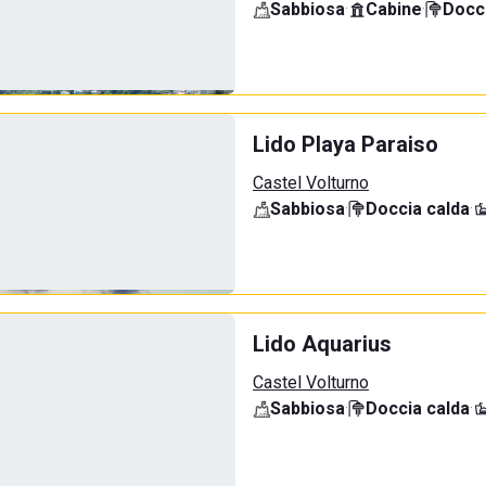
Sabbiosa
·
Cabine
·
Docci
Lido Playa Paraiso
Castel Volturno
Sabbiosa
·
Doccia calda
·
Lido Aquarius
Castel Volturno
Sabbiosa
·
Doccia calda
·