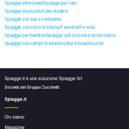
Spiagge attrezzate
Spiagge per cani
Spiagge accessibili per disabili
Spiagge con bar e ristorante
Spiagge con corsi di kitesurf windsurf e vela
Spiagge per bambini
Spiagge con piscina e posto barca
Spiagge con campi di beachvolley e beachsoccer
Spiagge.it è una soluzione Spiagge Srl
Società del
Gruppo Zucchetti
Spiagge.it
Chi siamo
Magazine