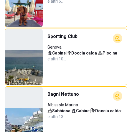
e altri 6…
Sporting Club
Genova
Cabine
·
Doccia calda
·
Piscina
·
e altri 10…
Bagni Nettuno
Albissola Marina
Sabbiosa
·
Cabine
·
Doccia calda
·
e altri 13…