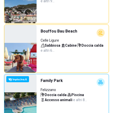
e altri 9…
Bouffou Bau Beach
Celle Ligure
Sabbiosa
·
Cabine
·
Doccia calda
·
e altri 6…
Family Park
Felizzano
Doccia calda
·
Piscina
·
Accesso animali
·
e altri 8…