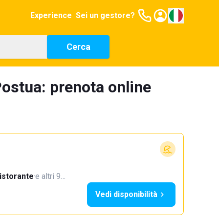
Experience
Sei un gestore?
Cerca
ostua: prenota online
istorante
·
e altri 9…
Vedi disponibilità