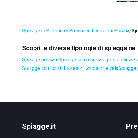
Spiagge.it
Piemonte
Provincia di Vercelli
Postua
Sp
Scopri le diverse tipologie di spiagge n
Spiagge per cani
Spiagge con piscina e posto barca
Sp
Spiagge con corsi di kitesurf windsurf e vela
Spiagge 
Spiagge.it
Pre