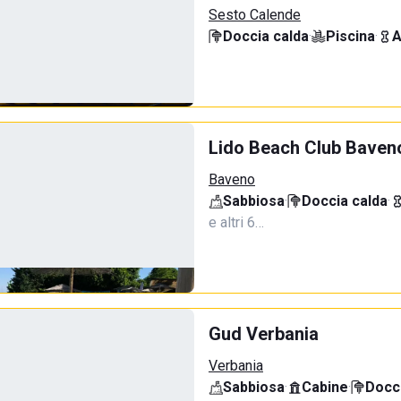
Sesto Calende
Doccia calda
·
Piscina
·
A
Lido Beach Club Baven
Baveno
Sabbiosa
·
Doccia calda
·
e altri 6…
Gud Verbania
Verbania
Sabbiosa
·
Cabine
·
Docci