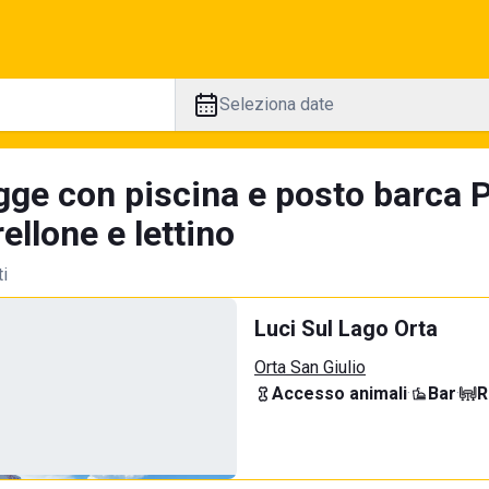
Seleziona date
gge con piscina e posto barca P
llone e lettino
ti
Luci Sul Lago Orta
Orta San Giulio
Accesso animali
·
Bar
·
R