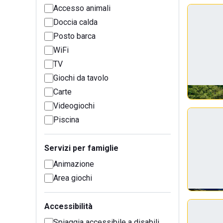
Accesso animali
Doccia calda
Posto barca
WiFi
TV
Giochi da tavolo
Carte
Videogiochi
Piscina
Servizi per famiglie
Animazione
Area giochi
Accessibilità
Spiaggia accessibile a disabili