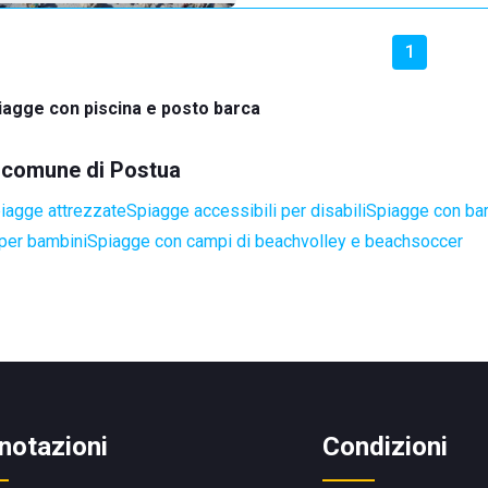
1
iagge con piscina e posto barca
el comune di Postua
iagge attrezzate
Spiagge accessibili per disabili
Spiagge con bar
per bambini
Spiagge con campi di beachvolley e beachsoccer
notazioni
Condizioni