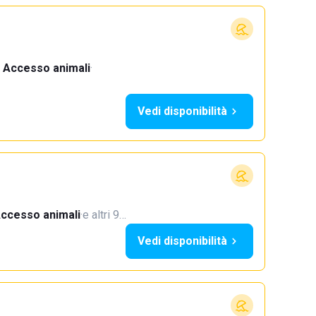
Accesso animali
·
Vedi disponibilità
ccesso animali
·
e altri 9…
Vedi disponibilità