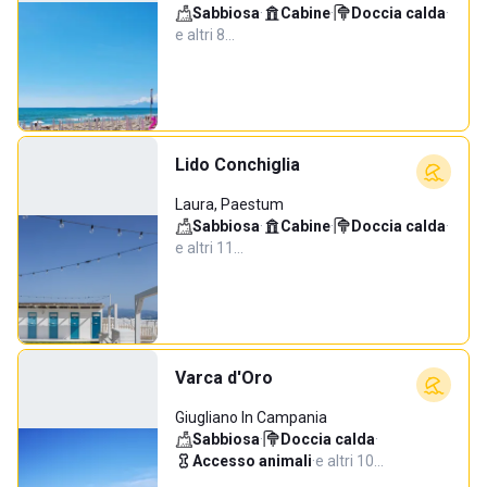
Sabbiosa
·
Cabine
·
Doccia calda
·
e altri 8…
Lido Conchiglia
Laura, Paestum
Sabbiosa
·
Cabine
·
Doccia calda
·
e altri 11…
Varca d'Oro
Giugliano In Campania
Sabbiosa
·
Doccia calda
·
Accesso animali
·
e altri 10…