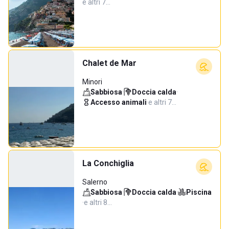
e altri 7…
Chalet de Mar
Minori
Sabbiosa
·
Doccia calda
·
Accesso animali
·
e altri 7…
La Conchiglia
Salerno
Sabbiosa
·
Doccia calda
·
Piscina
·
e altri 8…