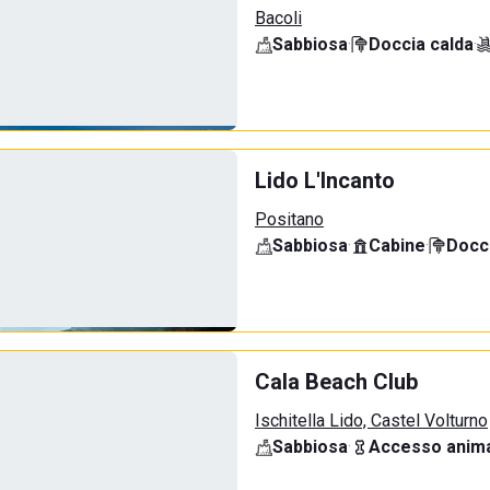
Bacoli
Sabbiosa
·
Doccia calda
·
Lido L'Incanto
Positano
Sabbiosa
·
Cabine
·
Docci
Cala Beach Club
Ischitella Lido, Castel Volturno
Sabbiosa
·
Accesso anima