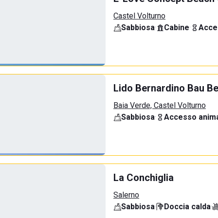
Castel Volturno
Sabbiosa
·
Cabine
·
Acce
Lido Bernardino Bau B
Baia Verde, Castel Volturno
Sabbiosa
·
Accesso anima
La Conchiglia
Salerno
Sabbiosa
·
Doccia calda
·