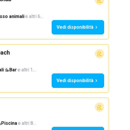
sso animali
·
e altri 6…
Vedi disponibilità
each
li
·
Bar
·
e altri 1…
Vedi disponibilità
Piscina
·
e altri 8…