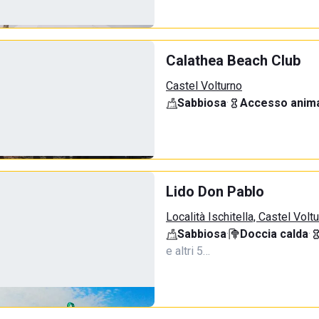
Calathea Beach Club
Castel Volturno
Sabbiosa
·
Accesso anima
Lido Don Pablo
Località Ischitella, Castel Volt
Sabbiosa
·
Doccia calda
·
e altri 5…