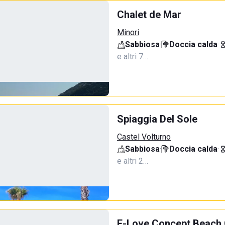
Chalet de Mar
Minori
Sabbiosa
·
Doccia calda
·
e altri 7…
Spiaggia Del Sole
Castel Volturno
Sabbiosa
·
Doccia calda
·
e altri 2…
E-Love Concept Beach 