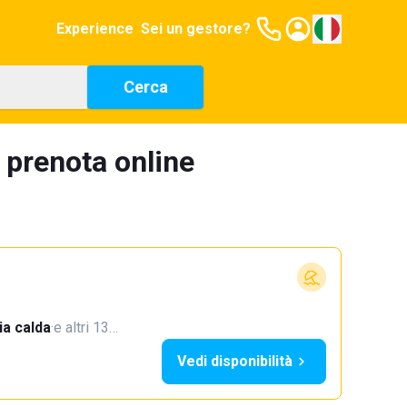
Experience
Sei un gestore?
Cerca
 prenota online
a calda
·
e altri 13…
Vedi disponibilità