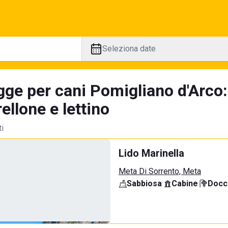
Seleziona date
gge per cani Pomigliano d'Arco:
llone e lettino
ti
Lido Marinella
Meta Di Sorrento, Meta
Sabbiosa
·
Cabine
·
Docci