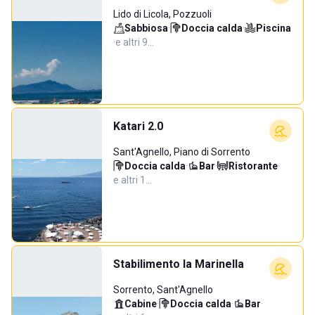
Lido di Licola, Pozzuoli
Sabbiosa
·
Doccia calda
·
Piscina
·
e altri 9…
Katari 2.0
Sant'Agnello, Piano di Sorrento
Doccia calda
·
Bar
·
Ristorante
·
e altri 1…
Stabilimento la Marinella
Sorrento, Sant'Agnello
Cabine
·
Doccia calda
·
Bar
·