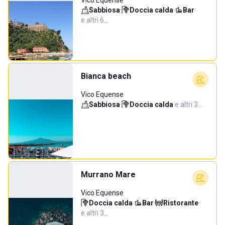
Vico Equense
Sabbiosa
·
Doccia calda
·
Bar
·
e altri 6…
Bianca beach
Vico Equense
Sabbiosa
·
Doccia calda
·
e altri 3…
Murrano Mare
Vico Equense
Doccia calda
·
Bar
·
Ristorante
·
e altri 3…