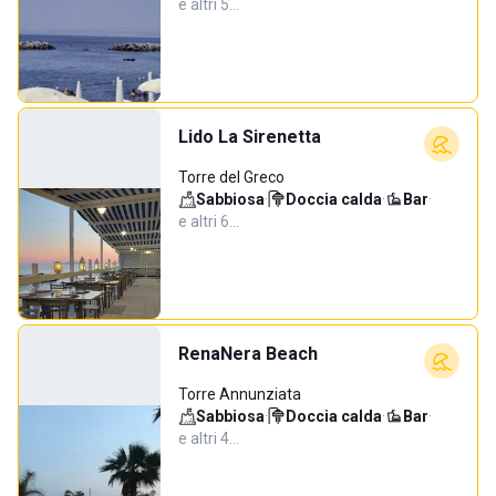
e altri 5…
Lido La Sirenetta
Torre del Greco
Sabbiosa
·
Doccia calda
·
Bar
·
e altri 6…
RenaNera Beach
Torre Annunziata
Sabbiosa
·
Doccia calda
·
Bar
·
e altri 4…