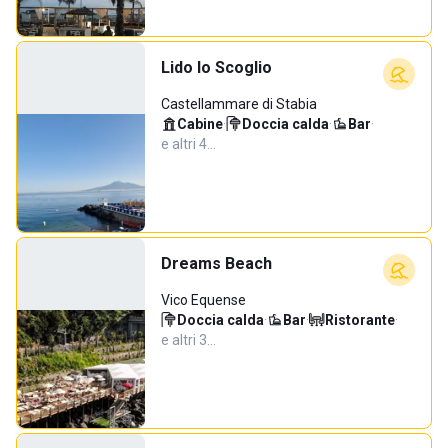
Lido lo Scoglio
Castellammare di Stabia
Cabine
·
Doccia calda
·
Bar
·
e altri 4…
Dreams Beach
Vico Equense
Doccia calda
·
Bar
·
Ristorante
·
e altri 3…