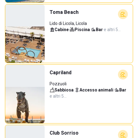
Toma Beach
Lido di Licola, Licola
Cabine
·
Piscina
·
Bar
·
e altri 5…
Capriland
Pozzuoli
Sabbiosa
·
Accesso animali
·
Bar
·
e altri 5…
Club Sorriso