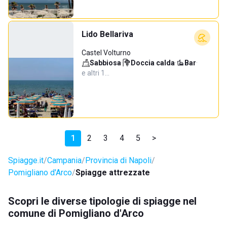
Lido Bellariva
Castel Volturno
Sabbiosa
·
Doccia calda
·
Bar
·
e altri 1…
1
2
3
4
5
>
Spiagge.it
Campania
Provincia di Napoli
Pomigliano d'Arco
Spiagge attrezzate
Scopri le diverse tipologie di spiagge nel
comune di Pomigliano d'Arco