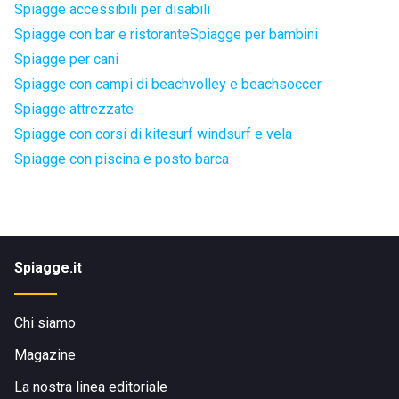
Spiagge accessibili per disabili
Spiagge con bar e ristorante
Spiagge per bambini
Spiagge per cani
Spiagge con campi di beachvolley e beachsoccer
Spiagge attrezzate
Spiagge con corsi di kitesurf windsurf e vela
Spiagge con piscina e posto barca
Spiagge.it
Chi siamo
Magazine
La nostra linea editoriale