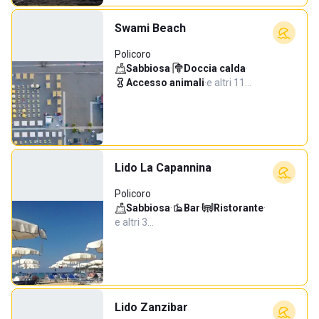
Swami Beach
Policoro
Sabbiosa
·
Doccia calda
·
Accesso animali
·
e altri 11…
Lido La Capannina
Policoro
Sabbiosa
·
Bar
·
Ristorante
·
e altri 3…
Lido Zanzibar