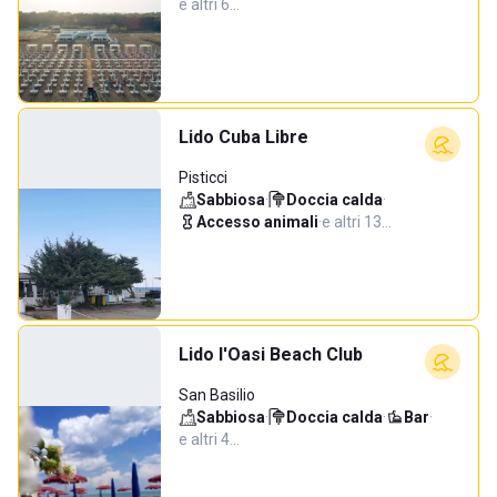
e altri 6…
Lido Cuba Libre
Pisticci
Sabbiosa
·
Doccia calda
·
Accesso animali
·
e altri 13…
Lido l'Oasi Beach Club
San Basilio
Sabbiosa
·
Doccia calda
·
Bar
·
e altri 4…