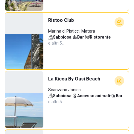
Ristoo Club
Marina di Pisticci, Matera
Sabbiosa
·
Bar
·
Ristorante
·
e altri 5…
La Kicca By Oasi Beach
Scanzano Jonico
Sabbiosa
·
Accesso animali
·
Bar
·
e altri 5…