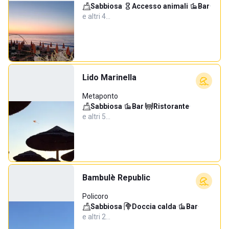
Sabbiosa
·
Accesso animali
·
Bar
·
e altri 4…
Lido Marinella
Metaponto
Sabbiosa
·
Bar
·
Ristorante
·
e altri 5…
Bambulè Republic
Policoro
Sabbiosa
·
Doccia calda
·
Bar
·
e altri 2…