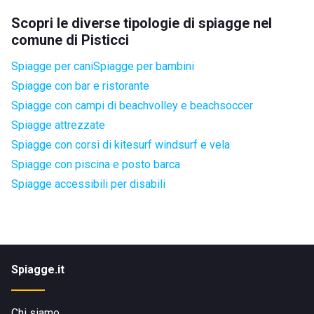
Scopri le diverse tipologie di spiagge nel
comune di Pisticci
Spiagge per cani
Spiagge per bambini
Spiagge con bar e ristorante
Spiagge con campi di beachvolley e beachsoccer
Spiagge attrezzate
Spiagge con corsi di kitesurf windsurf e vela
Spiagge con piscina e posto barca
Spiagge accessibili per disabili
Spiagge.it
Chi siamo