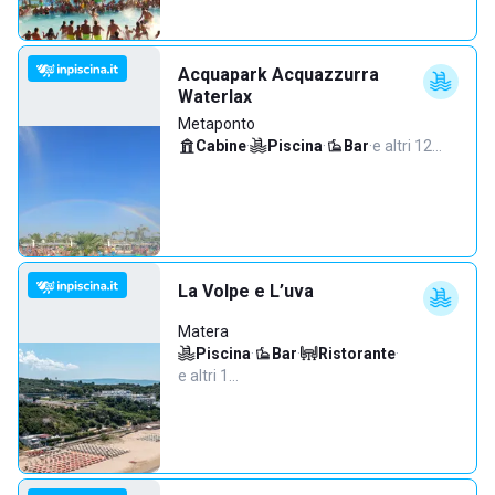
Acquapark Acquazzurra
Waterlax
Metaponto
Cabine
·
Piscina
·
Bar
·
e altri 12…
La Volpe e L’uva
Matera
Piscina
·
Bar
·
Ristorante
·
e altri 1…