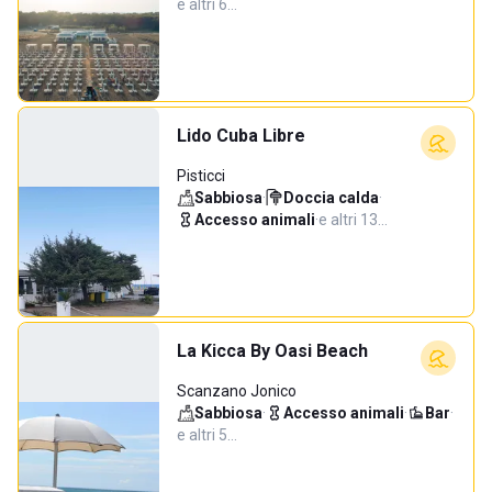
e altri 6…
Lido Cuba Libre
Pisticci
Sabbiosa
·
Doccia calda
·
Accesso animali
·
e altri 13…
La Kicca By Oasi Beach
Scanzano Jonico
Sabbiosa
·
Accesso animali
·
Bar
·
e altri 5…