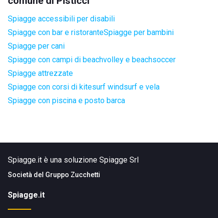
comune di Pisticci
Spiagge accessibili per disabili
Spiagge con bar e ristorante
Spiagge per bambini
Spiagge per cani
Spiagge con campi di beachvolley e beachsoccer
Spiagge attrezzate
Spiagge con corsi di kitesurf windsurf e vela
Spiagge con piscina e posto barca
Spiagge.it è una soluzione Spiagge Srl
Società del
Gruppo Zucchetti
Spiagge.it