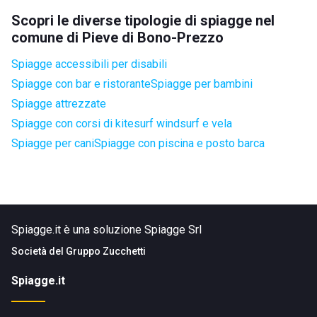
Scopri le diverse tipologie di spiagge nel
comune di Pieve di Bono-Prezzo
Spiagge accessibili per disabili
Spiagge con bar e ristorante
Spiagge per bambini
Spiagge attrezzate
Spiagge con corsi di kitesurf windsurf e vela
Spiagge per cani
Spiagge con piscina e posto barca
Spiagge.it è una soluzione Spiagge Srl
Società del
Gruppo Zucchetti
Spiagge.it