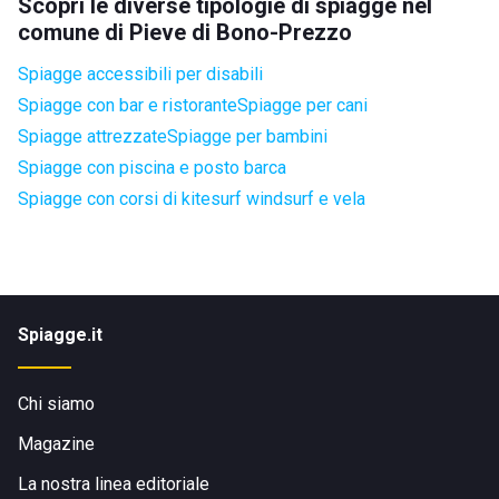
Scopri le diverse tipologie di spiagge nel
comune di Pieve di Bono-Prezzo
Spiagge accessibili per disabili
Spiagge con bar e ristorante
Spiagge per cani
Spiagge attrezzate
Spiagge per bambini
Spiagge con piscina e posto barca
Spiagge con corsi di kitesurf windsurf e vela
Spiagge.it
Chi siamo
Magazine
La nostra linea editoriale