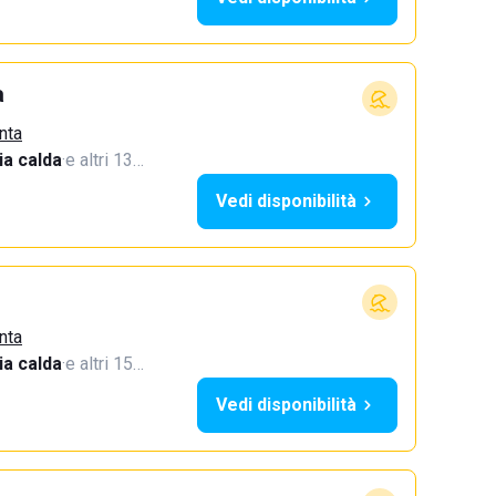
a
nta
a calda
·
e altri 13…
Vedi disponibilità
nta
a calda
·
e altri 15…
Vedi disponibilità