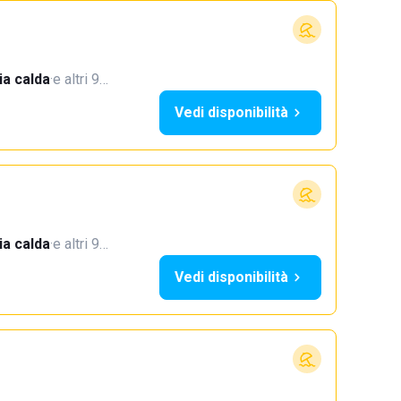
a calda
·
e altri 9…
Vedi disponibilità
a calda
·
e altri 9…
Vedi disponibilità