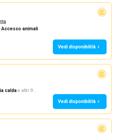
nta
Accesso animali
·
Vedi disponibilità
a calda
·
e altri 9…
Vedi disponibilità