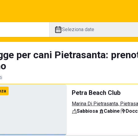
Seleziona date
gge per cani Pietrasanta: preno
no
ti
nza
Petra Beach Club
Marina Di Pietrasanta, Pietras
Sabbiosa
·
Cabine
·
Docci