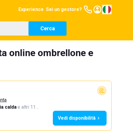
Experience
Sei un gestore?
Cerca
ta online ombrellone e
anta
a calda
·
e altri 11…
Vedi disponibilità