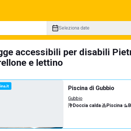
Seleziona date
ge accessibili per disabili Pie
llone e lettino
Piscina di Gubbio
Gubbio
Doccia calda
·
Piscina
·
B