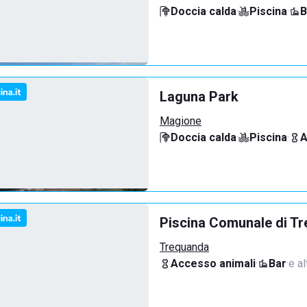
Doccia calda
·
Piscina
·
B
Laguna Park
Magione
Doccia calda
·
Piscina
·
A
Piscina Comunale di T
Trequanda
Accesso animali
·
Bar
·
e al