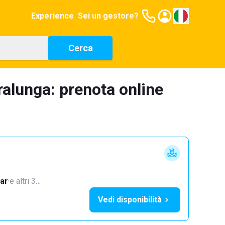
Experience
Sei un gestore?
Cerca
tralunga: prenota online
ar
·
e altri 3…
Vedi disponibilità