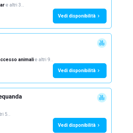
ar
·
e altri 3…
Vedi disponibilità
ccesso animali
·
e altri 9…
Vedi disponibilità
requanda
tri 5…
Vedi disponibilità