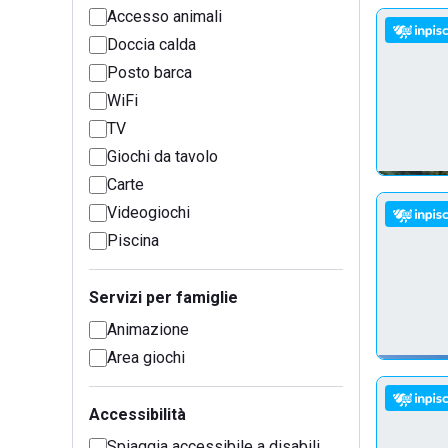
Accesso animali
Doccia calda
Posto barca
WiFi
TV
Giochi da tavolo
Carte
Videogiochi
Piscina
Servizi per famiglie
Animazione
Area giochi
Accessibilità
Spiaggia accessibile a disabili