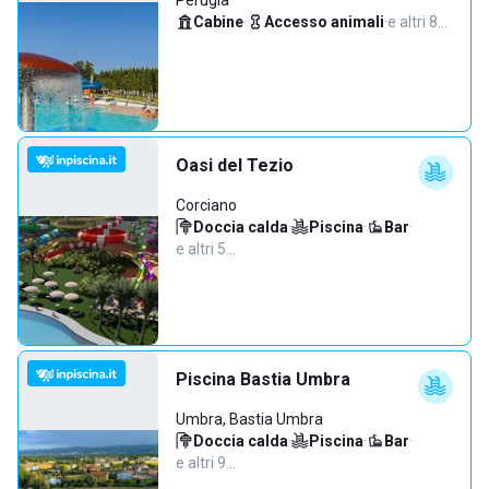
Perugia
Cabine
·
Accesso animali
·
e altri 8…
Oasi del Tezio
Corciano
Doccia calda
·
Piscina
·
Bar
·
e altri 5…
Piscina Bastia Umbra
Umbra, Bastia Umbra
Doccia calda
·
Piscina
·
Bar
·
e altri 9…