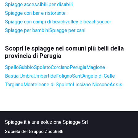
Spiagge accessibili per disabili
Spiagge con bar e ristorante
Spiagge con campi di beachvolley e beachsoccer
Spiagge per bambini
Spiagge per cani
Scopri le spiagge nei comuni più belli della
provincia di Perugia
Spello
Gubbio
Spoleto
Corciano
Perugia
Magione
Bastia Umbra
Umbertide
Foligno
Sant'Angelo di Celle
Torgiano
Monteleone di Spoleto
Lisciano Niccone
Assisi
Spiagge.it è una soluzione Spiagge Srl
Società del
Gruppo Zucchetti