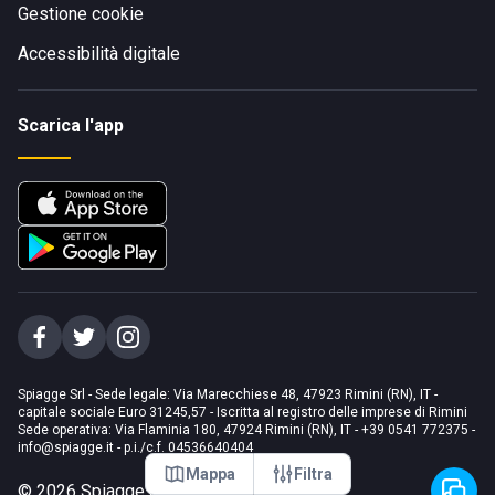
Gestione cookie
Accessibilità digitale
Scarica l'app
Spiagge Srl - Sede legale: Via Marecchiese 48, 47923 Rimini (RN), IT -
capitale sociale Euro 31245,57 - Iscritta al registro delle imprese di Rimini
Sede operativa: Via Flaminia 180, 47924 Rimini (RN), IT
-
+39 0541 772375
-
info@spiagge.it
- p.i./c.f. 04536640404
Mappa
Filtra
©
2026
Spiagge Srl. Tutti i diritti riservati.