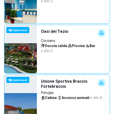
e altri 3…
Oasi del Tezio
Corciano
Doccia calda
·
Piscina
·
Bar
·
e altri 5…
Unione Sportiva Braccio
Fortebraccio
Perugia
Cabine
·
Accesso animali
·
e altri 8…