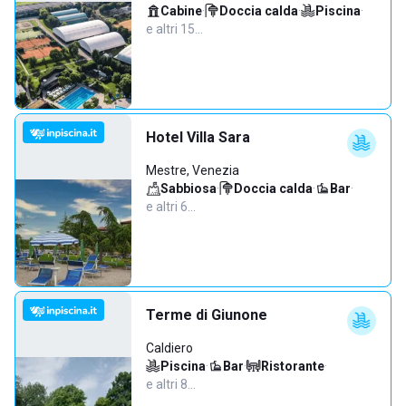
Cabine
·
Doccia calda
·
Piscina
·
e altri 15…
Hotel Villa Sara
Mestre, Venezia
Sabbiosa
·
Doccia calda
·
Bar
·
e altri 6…
Terme di Giunone
Caldiero
Piscina
·
Bar
·
Ristorante
·
e altri 8…