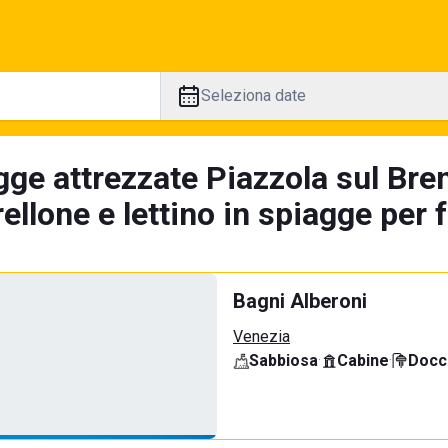
Seleziona date
gge attrezzate Piazzola sul Bren
llone e lettino in spiagge per 
Bagni Alberoni
Venezia
Sabbiosa
·
Cabine
·
Docci