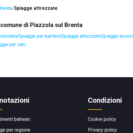
Brenta
Spiagge attrezzate
l comune di Piazzola sul Brenta
istorante
Spiagge per bambini
Spiagge attrezzate
Spiagge accessi
gge per cani
notazioni
Condizioni
limenti balneari
Cookie policy
ge per regione
Privacy policy