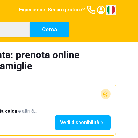
Experience
Sei un gestore?
Cerca
ta: prenota online
famiglie
a calda
·
e altri 6…
Vedi disponibilità