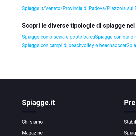
Spiagge.it
Veneto
Provincia di Padova
Piazzola sul 
Scopri le diverse tipologie di spiagge ne
Spiagge con piscina e posto barca
Spiagge con bar e r
Spiagge con campi di beachvolley e beachsoccer
Spia
Spiagge.it
Pre
Chi siamo
Stabi
Magazine
Spiag