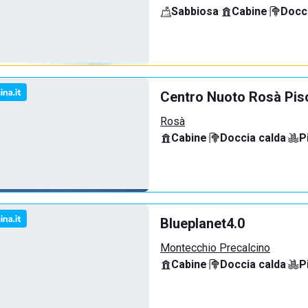
Sabbiosa
·
Cabine
·
Docci
Centro Nuoto Rosà Pis
Rosà
Cabine
·
Doccia calda
·
P
Blueplanet4.0
Montecchio Precalcino
Cabine
·
Doccia calda
·
P