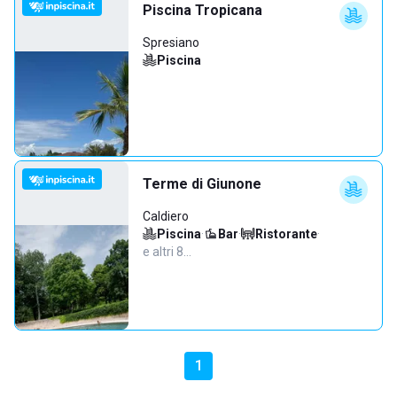
Piscina Tropicana
Spresiano
Piscina
Terme di Giunone
Caldiero
Piscina
·
Bar
·
Ristorante
·
e altri 8…
1