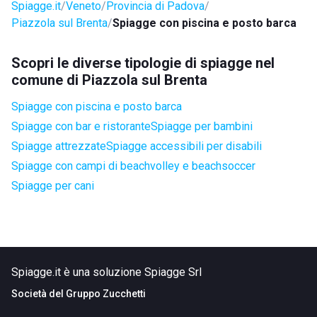
Spiagge.it
Veneto
Provincia di Padova
Piazzola sul Brenta
Spiagge con piscina e posto barca
Scopri le diverse tipologie di spiagge nel
comune di Piazzola sul Brenta
Spiagge con piscina e posto barca
Spiagge con bar e ristorante
Spiagge per bambini
Spiagge attrezzate
Spiagge accessibili per disabili
Spiagge con campi di beachvolley e beachsoccer
Spiagge per cani
Spiagge.it è una soluzione Spiagge Srl
Società del
Gruppo Zucchetti