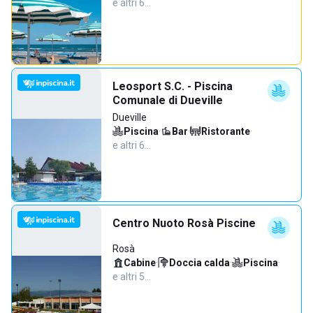
e altri 6…
Leosport S.C. - Piscina
Comunale di Dueville
Dueville
Piscina
·
Bar
·
Ristorante
·
e altri 6…
Centro Nuoto Rosà Piscine
Rosà
Cabine
·
Doccia calda
·
Piscina
·
e altri 5…