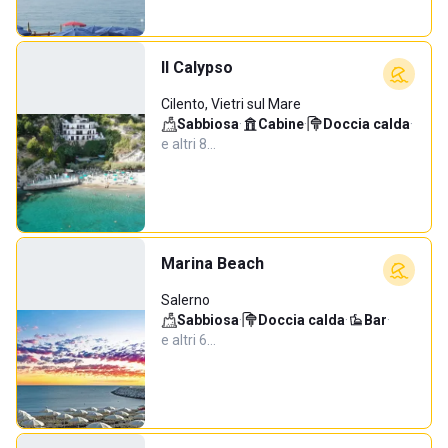
Il Calypso
Cilento, Vietri sul Mare
Sabbiosa
·
Cabine
·
Doccia calda
·
e altri 8…
Marina Beach
Salerno
Sabbiosa
·
Doccia calda
·
Bar
·
e altri 6…