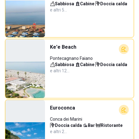
Sabbiosa
·
Cabine
·
Doccia calda
·
e altri 5…
Ke'e Beach
Pontecagnano Faiano
Sabbiosa
·
Cabine
·
Doccia calda
·
e altri 12…
Euroconca
Conca dei Marini
Doccia calda
·
Bar
·
Ristorante
·
e altri 2…