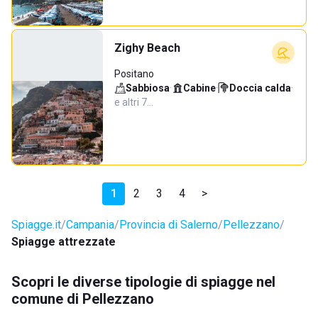
Zighy Beach
Positano
Sabbiosa
·
Cabine
·
Doccia calda
·
e altri 7…
1
2
3
4
>
Spiagge.it
Campania
Provincia di Salerno
Pellezzano
Spiagge attrezzate
Scopri le diverse tipologie di spiagge nel
comune di Pellezzano