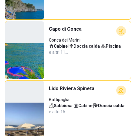
Capo di Conca
Conca dei Marini
Cabine
·
Doccia calda
·
Piscina
·
e altri 11…
Lido Riviera Spineta
Battipaglia
Sabbiosa
·
Cabine
·
Doccia calda
·
e altri 15…