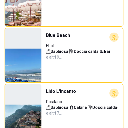
Blue Beach
Eboli
Sabbiosa
·
Doccia calda
·
Bar
·
e altri 9…
Lido L'Incanto
Positano
Sabbiosa
·
Cabine
·
Doccia calda
·
e altri 7…