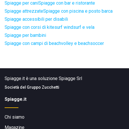
Spiagge per cani
Spiagge con bar e ristorante
Spiagge attrezzate
Spiagge con piscina e posto barca
Spiagge accessibili per disabili
Spiagge con corsi di kitesurf windsurf e vela
Spiagge per bambini
Spiagge con campi di beachvolley e beachsoccer
Spiagge.it è una soluzione Spiagge Srl
Società del
Gruppo Zucchetti
Spiagge.it
Chi siamo
Magazine