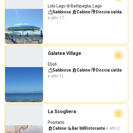
Lido Lago di Battipaglia, Lago
Sabbiosa
·
Cabine
·
Doccia calda
·
e altri 17…
Galatea Village
Eboli
Sabbiosa
·
Cabine
·
Doccia calda
·
e altri 11…
La Scogliera
Positano
Cabine
·
Bar
·
Ristorante
·
e altri 2…