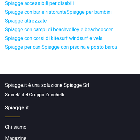
Spiagge accessibili per disabili
Spiagge con bar e ristorante
Spiagge per bambini
Spiagge attrezzate
Spiagge con campi di beachvolley e beachsoccer
Spiagge con corsi di kitesurf windsurf e vela
Spiagge per cani
Spiagge con piscina e posto barca
Spiagge.it è una soluzione Spiagge Srl
Società del
Gruppo Zucchetti
Spiagge.it
Chi siamo
Magazine