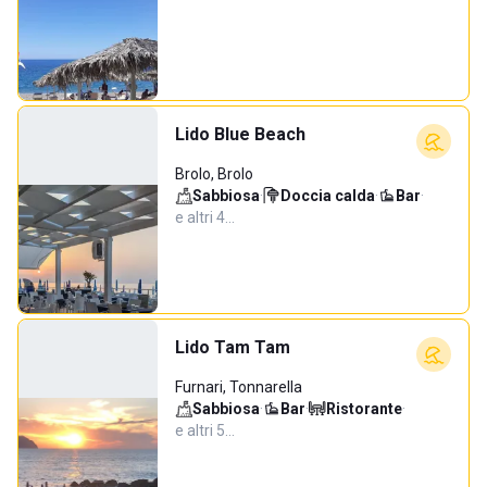
Lido Blue Beach
Brolo, Brolo
Sabbiosa
·
Doccia calda
·
Bar
·
e altri 4…
Lido Tam Tam
Furnari, Tonnarella
Sabbiosa
·
Bar
·
Ristorante
·
e altri 5…