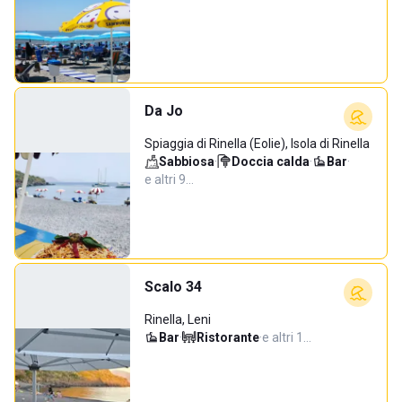
Da Jo
Spiaggia di Rinella (Eolie), Isola di Rinella
Sabbiosa
·
Doccia calda
·
Bar
·
e altri 9…
Scalo 34
Rinella, Leni
Bar
·
Ristorante
·
e altri 1…