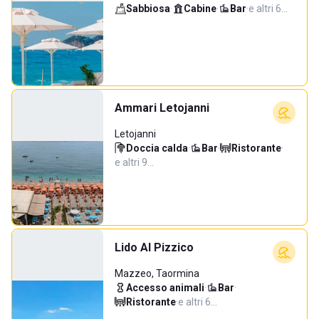
Sabbiosa
·
Cabine
·
Bar
·
e altri 6…
Ammari Letojanni
Letojanni
Doccia calda
·
Bar
·
Ristorante
·
e altri 9…
Lido Al Pizzico
Mazzeo, Taormina
Accesso animali
·
Bar
·
Ristorante
·
e altri 6…