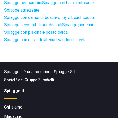
Spiagge per bambini
Spiagge con bar e ristorante
Spiagge attrezzate
Spiagge con campi di beachvolley e beachsoccer
Spiagge accessibili per disabili
Spiagge per cani
Spiagge con piscina e posto barca
Spiagge con corsi di kitesurf windsurf e vela
Spiagge.it è una soluzione Spiagge Srl
Società del
Gruppo Zucchetti
Spiagge.it
Chi siamo
Magazine