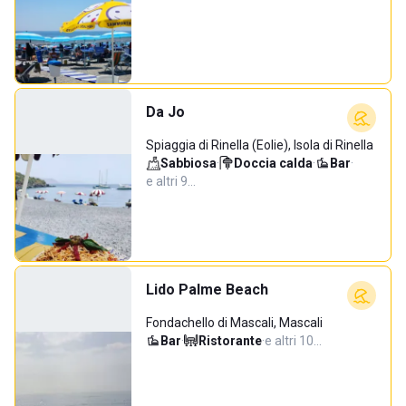
Da Jo
Spiaggia di Rinella (Eolie), Isola di Rinella
Sabbiosa
·
Doccia calda
·
Bar
·
e altri 9…
Lido Palme Beach
Fondachello di Mascali, Mascali
Bar
·
Ristorante
·
e altri 10…