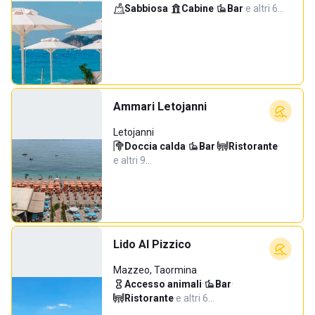
Sabbiosa
·
Cabine
·
Bar
·
e altri 6…
Ammari Letojanni
Letojanni
Doccia calda
·
Bar
·
Ristorante
·
e altri 9…
Lido Al Pizzico
Mazzeo, Taormina
Accesso animali
·
Bar
·
Ristorante
·
e altri 6…