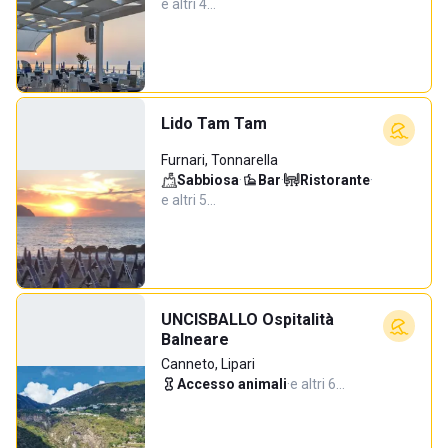
e altri 4…
Lido Tam Tam
Furnari, Tonnarella
Sabbiosa
·
Bar
·
Ristorante
·
e altri 5…
UNCISBALLO Ospitalità
Balneare
Canneto, Lipari
Accesso animali
·
e altri 6…