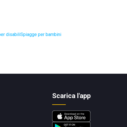
er disabili
Spiagge per bambini
Scarica l'app