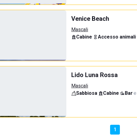
Venice Beach
Mascali
Cabine
·
Accesso animali
·
Lido Luna Rossa
Mascali
Sabbiosa
·
Cabine
·
Bar
·
e
1