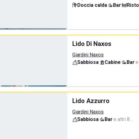
Doccia calda
·
Bar
·
Rist
Lido Di Naxos
Giardini Naxos
Sabbiosa
·
Cabine
·
Bar
·
e
Lido Azzurro
Giardini Naxos
Sabbiosa
·
Bar
·
e altri 8…