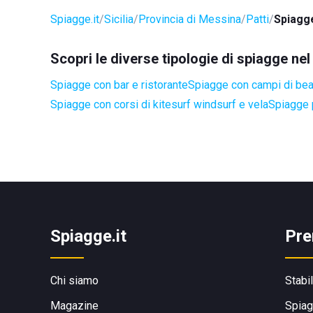
Spiagge.it
Sicilia
Provincia di Messina
Patti
Spiagg
Scopri le diverse tipologie di spiagge ne
Spiagge con bar e ristorante
Spiagge con campi di be
Spiagge con corsi di kitesurf windsurf e vela
Spiagge 
Spiagge.it
Pre
Chi siamo
Stabi
Magazine
Spiag