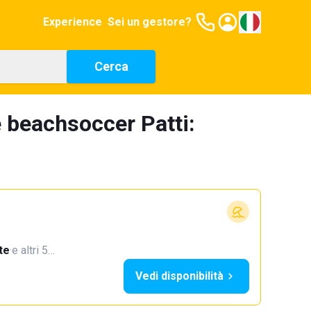
Experience
Sei un gestore?
Cerca
 beachsoccer Patti:
te
·
e altri 5…
Vedi disponibilità