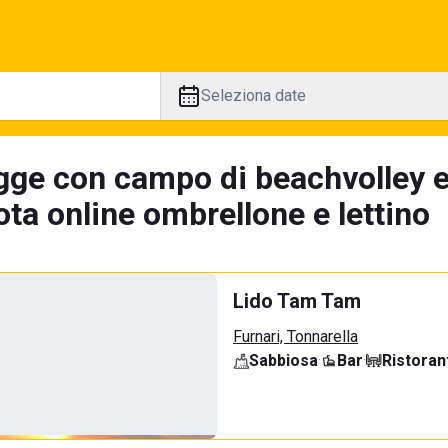
Seleziona date
gge con campo di beachvolley e
ta online ombrellone e lettino
Lido Tam Tam
Furnari, Tonnarella
Sabbiosa
·
Bar
·
Ristoran