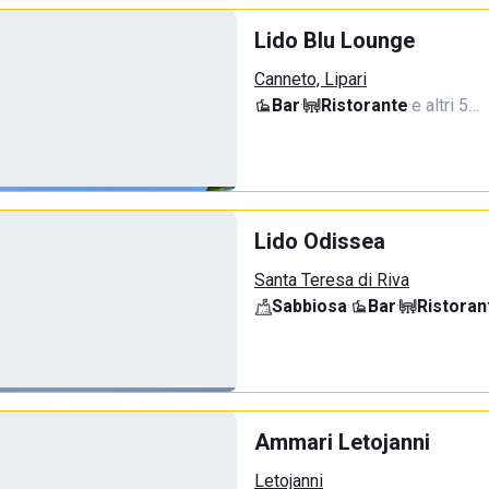
Lido Blu Lounge
Canneto, Lipari
Bar
·
Ristorante
·
e altri 5…
Lido Odissea
Santa Teresa di Riva
Sabbiosa
·
Bar
·
Ristoran
Ammari Letojanni
Letojanni