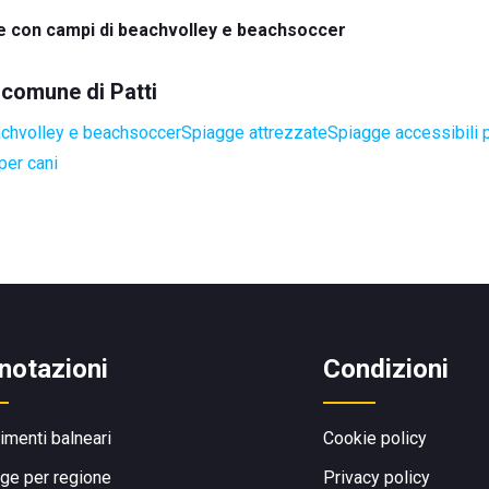
e con campi di beachvolley e beachsoccer
l comune di Patti
achvolley e beachsoccer
Spiagge attrezzate
Spiagge accessibili p
per cani
notazioni
Condizioni
limenti balneari
Cookie policy
ge per regione
Privacy policy