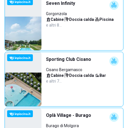
Seven Infinity
Gorgonzola
Cabine
·
Doccia calda
·
Piscina
·
e altri 8…
Sporting Club Cisano
Cisano Bergamasco
Cabine
·
Doccia calda
·
Bar
·
e altri 7…
Oplà Village - Burago
Burago di Molgora