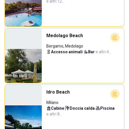
e altri 12…
Medolago Beach
Bergamo, Medolago
Accesso animali
·
Bar
·
e altri 4…
Idro Beach
Milano
Cabine
·
Doccia calda
·
Piscina
·
e altri 8…