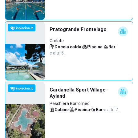
Pratogrande Frontelago
Garlate
Doccia calda
·
Piscina
·
Bar
·
e altri 5…
Gardanella Sport Village -
Ayland
Peschiera Borromeo
Cabine
·
Piscina
·
Bar
·
e altri 7…