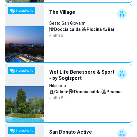
The Village
Sesto San Giovanni
Doccia calda
·
Piscina
·
Bar
·
e altri 5…
Wet Life Benessere & Sport
- by Sogisport
Nibionno
Cabine
·
Doccia calda
·
Piscina
·
e altri 8…
San Donato Active