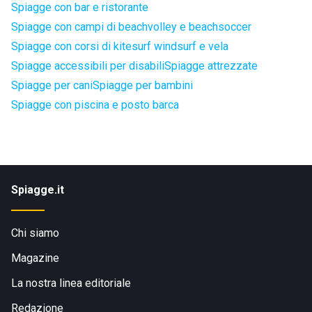
Spiagge con bar e ristorante
Spiagge con campi di beachvolley e beachsoccer
Spiagge con corsi di kitesurf windsurf e vela
Spiagge accessibili per disabili
Spiagge attrezzate
Spiagge per cani
Spiagge per bambini
Spiagge con piscina e posto barca
Spiagge.it
Chi siamo
Magazine
La nostra linea editoriale
Redazione