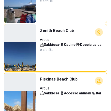
e altri 10…
Zenith Beach Club
Arbus
Sabbiosa
·
Cabine
·
Doccia calda
·
e altri 8…
Piscinas Beach Club
Arbus
Sabbiosa
·
Accesso animali
·
Bar