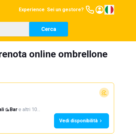
Experience
Sei un gestore?
Cerca
renota online ombrellone
li
·
Bar
·
e altri 10…
Vedi disponibilità