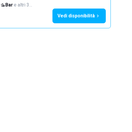
·
Bar
·
e altri 3…
Vedi disponibilità