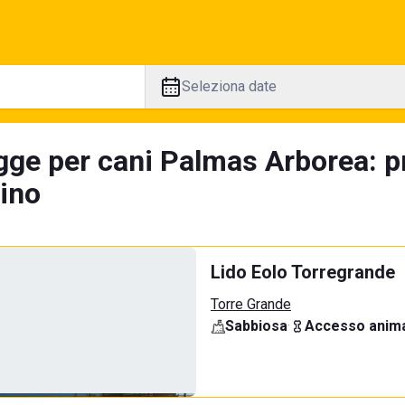
Seleziona date
gge per cani Palmas Arborea: p
tino
Lido Eolo Torregrande
Torre Grande
Sabbiosa
·
Accesso anima