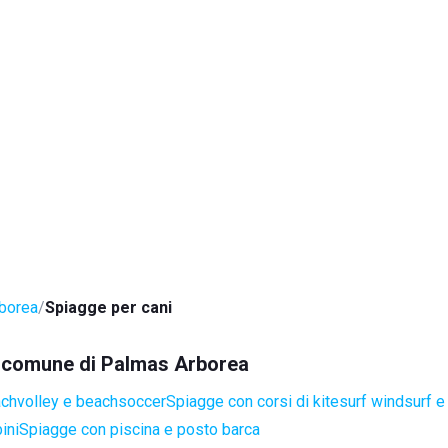
borea
Spiagge per cani
el comune di Palmas Arborea
achvolley e beachsoccer
Spiagge con corsi di kitesurf windsurf e
ini
Spiagge con piscina e posto barca