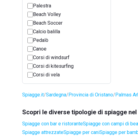
Palestra
Beach Volley
Beach Soccer
Calcio balilla
Pedalò
Canoe
Corsi di windsurf
Corsi di kitesurfing
Corsi di vela
Spiagge.it
Sardegna
Provincia di Oristano
Palmas Ar
Scopri le diverse tipologie di spiagge n
Spiagge con bar e ristorante
Spiagge con campi di be
Spiagge attrezzate
Spiagge per cani
Spiagge per bamb