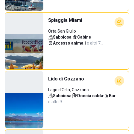
Spiaggia Miami
Orta San Giulio
Sabbiosa
·
Cabine
·
Accesso animali
·
e altri 7…
Lido di Gozzano
Lago d'Orta, Gozzano
Sabbiosa
·
Doccia calda
·
Bar
·
e altri 9…