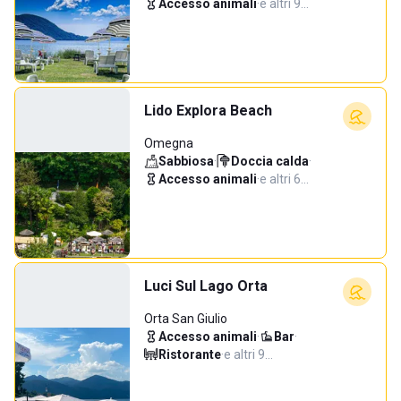
Accesso animali
·
e altri 9…
Lido Explora Beach
Omegna
Sabbiosa
·
Doccia calda
·
Accesso animali
·
e altri 6…
Luci Sul Lago Orta
Orta San Giulio
Accesso animali
·
Bar
·
Ristorante
·
e altri 9…