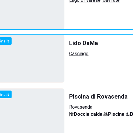
Lago di Varese, Gavirate
Lido DaMa
Casciago
Piscina di Rovasenda
Rovasenda
Doccia calda
·
Piscina
·
B