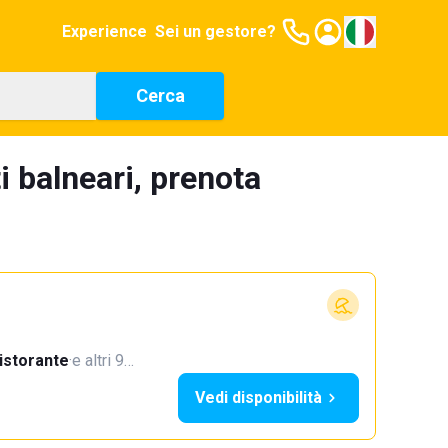
Experience
Sei un gestore?
Cerca
i balneari, prenota
istorante
·
e altri 9…
Vedi disponibilità