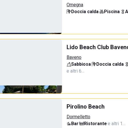
Omegna
Doccia calda
·
Piscina
·
A
Lido Beach Club Baven
Baveno
Sabbiosa
·
Doccia calda
·
e altri 6…
Pirolino Beach
Dormelletto
Bar
·
Ristorante
·
e altri 1…