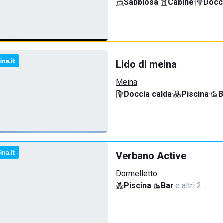
Sabbiosa
·
Cabine
·
Docci
Lido di meina
Meina
Doccia calda
·
Piscina
·
B
Verbano Active
Dormelletto
Piscina
·
Bar
·
e altri 2…