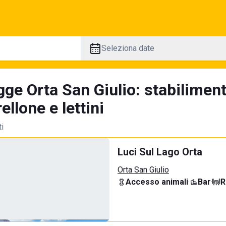
Seleziona date
ge Orta San Giulio: stabiliment
llone e lettini
ti
Luci Sul Lago Orta
Orta San Giulio
Accesso animali
·
Bar
·
R