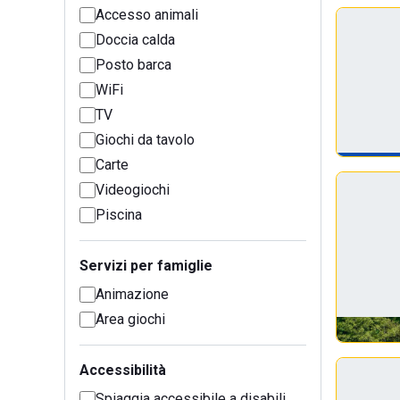
Accesso animali
Doccia calda
Posto barca
WiFi
TV
Giochi da tavolo
Carte
Videogiochi
Piscina
Servizi per famiglie
Animazione
Area giochi
Accessibilità
Spiaggia accessibile a disabili