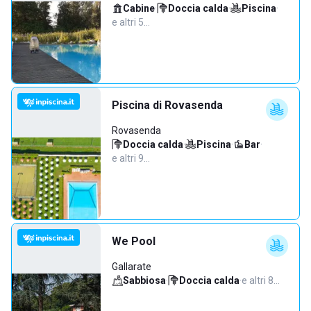
Cabine
·
Doccia calda
·
Piscina
·
e altri 5…
Piscina di Rovasenda
Rovasenda
Doccia calda
·
Piscina
·
Bar
·
e altri 9…
We Pool
Gallarate
Sabbiosa
·
Doccia calda
·
e altri 8…