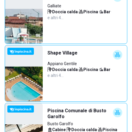
Galliate
Doccia calda
·
Piscina
·
Bar
·
e altri 4…
Shape Village
Appiano Gentile
Doccia calda
·
Piscina
·
Bar
·
e altri 4…
Piscina Comunale di Busto
Garolfo
Busto Garolfo
Cabine
·
Doccia calda
·
Piscina
·