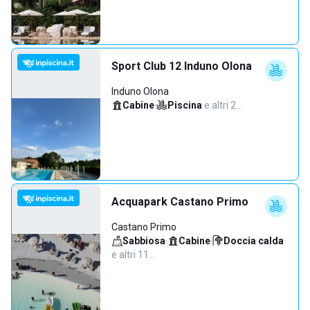
Sport Club 12 Induno Olona
Induno Olona
Cabine
·
Piscina
·
e altri 2…
Acquapark Castano Primo
Castano Primo
Sabbiosa
·
Cabine
·
Doccia calda
·
e altri 11…