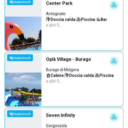
Center Park
Antegnate
Doccia calda
·
Piscina
·
Bar
·
e altri 5…
Oplà Village - Burago
Burago di Molgora
Cabine
·
Doccia calda
·
Piscina
·
e altri 5…
Seven Infinity
Gorgonzola