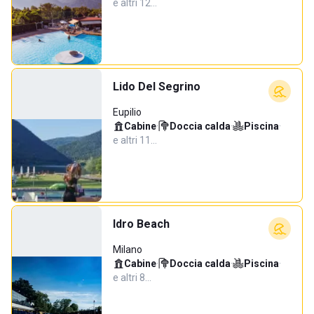
e altri 12…
Lido Del Segrino
Eupilio
Cabine
·
Doccia calda
·
Piscina
·
e altri 11…
Idro Beach
Milano
Cabine
·
Doccia calda
·
Piscina
·
e altri 8…