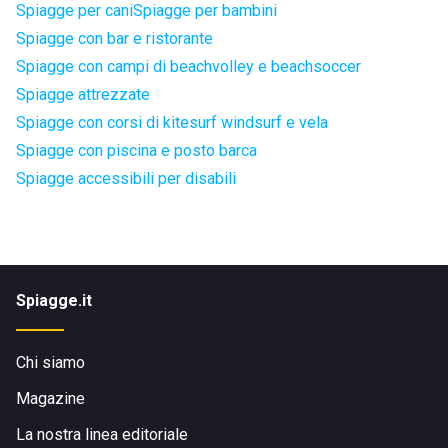
Spiagge per cani
Spiagge per bambini
Spiagge con bar e ristorante
Spiagge con campi di beachvolley e beachsoccer
Spiagge attrezzate
Spiagge con corsi di kitesurf windsurf e vela
Spiagge con piscina e posto barca
Spiagge accessibili per disabili
Spiagge.it
Chi siamo
Magazine
La nostra linea editoriale