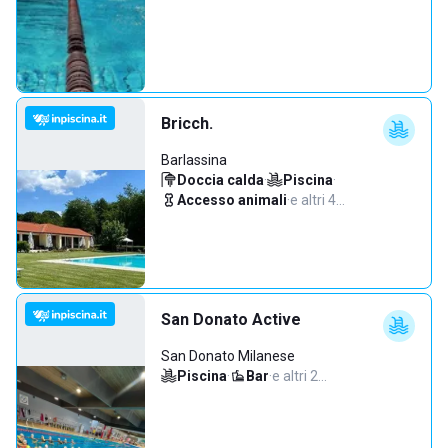
Bricch.
Barlassina
Doccia calda
·
Piscina
·
Accesso animali
·
e altri 4…
San Donato Active
San Donato Milanese
Piscina
·
Bar
·
e altri 2…