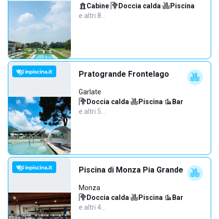
Cabine
·
Doccia calda
·
Piscina
·
e altri 8…
Pratogrande Frontelago
Garlate
Doccia calda
·
Piscina
·
Bar
·
e altri 5…
Piscina di Monza Pia Grande
Monza
Doccia calda
·
Piscina
·
Bar
·
e altri 4…