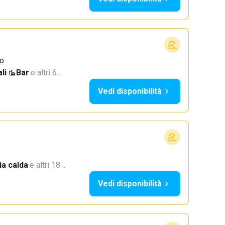
io
li
·
Bar
·
e altri 6…
Vedi disponibilità
a calda
·
e altri 18…
Vedi disponibilità