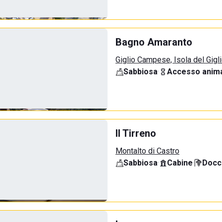
Bagno Amaranto
Giglio Campese, Isola del Gigl
Sabbiosa
·
Accesso anima
Il Tirreno
Montalto di Castro
Sabbiosa
·
Cabine
·
Docci