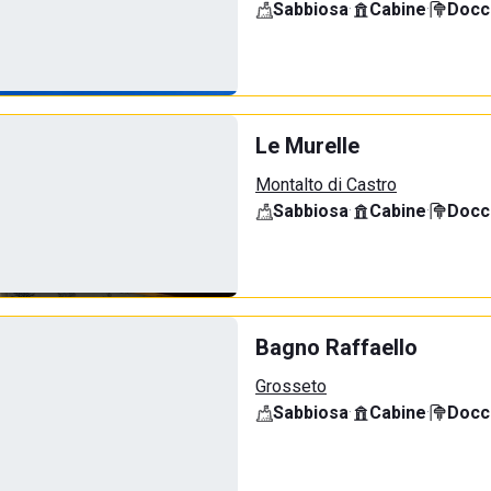
Sabbiosa
·
Cabine
·
Docci
Le Murelle
Montalto di Castro
Sabbiosa
·
Cabine
·
Docci
Bagno Raffaello
Grosseto
Sabbiosa
·
Cabine
·
Docci