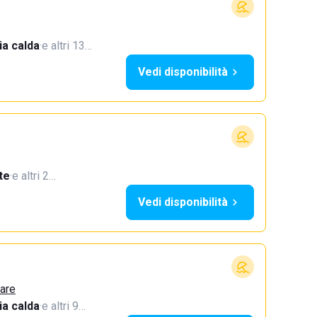
a calda
·
e altri 13…
Vedi disponibilità
te
·
e altri 2…
Vedi disponibilità
Mare
a calda
·
e altri 9…