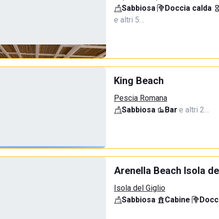
Sabbiosa
·
Doccia calda
·
e altri 5…
King Beach
Pescia Romana
Sabbiosa
·
Bar
·
e altri 2…
Arenella Beach Isola de
Isola del Giglio
Sabbiosa
·
Cabine
·
Docci