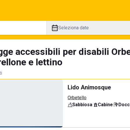
Seleziona date
ge accessibili per disabili Orbe
llone e lettino
ti
Lido Animosque
Orbetello
Sabbiosa
·
Cabine
·
Docci