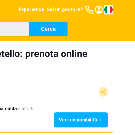
Experience
Sei un gestore?
Cerca
tello: prenota online
a calda
·
e altri 6…
Vedi disponibilità