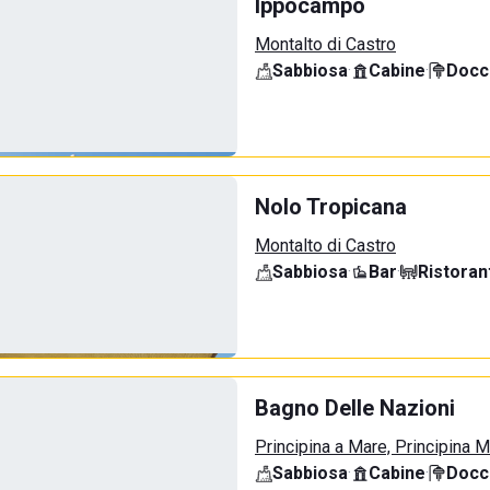
Ippocampo
Montalto di Castro
Sabbiosa
·
Cabine
·
Docci
Nolo Tropicana
Montalto di Castro
Sabbiosa
·
Bar
·
Ristoran
Bagno Delle Nazioni
Principina a Mare, Principina 
Sabbiosa
·
Cabine
·
Docci