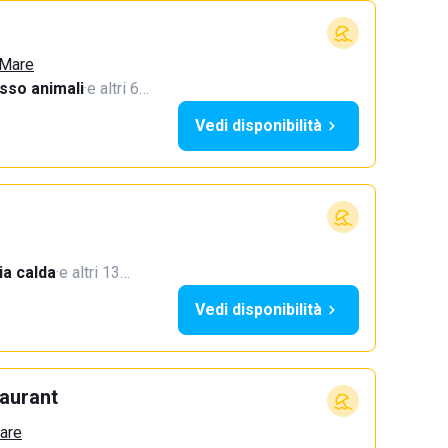
 Mare
sso animali
·
e altri 6…
Vedi disponibilità
a calda
·
e altri 13…
Vedi disponibilità
aurant
Mare