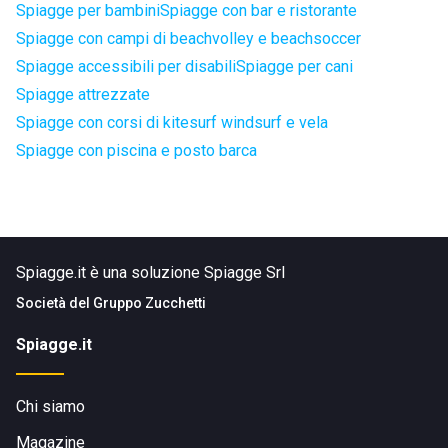
Spiagge per bambini
Spiagge con bar e ristorante
Spiagge con campi di beachvolley e beachsoccer
Spiagge accessibili per disabili
Spiagge per cani
Spiagge attrezzate
Spiagge con corsi di kitesurf windsurf e vela
Spiagge con piscina e posto barca
Spiagge.it è una soluzione Spiagge Srl
Società del
Gruppo Zucchetti
Spiagge.it
Chi siamo
Magazine