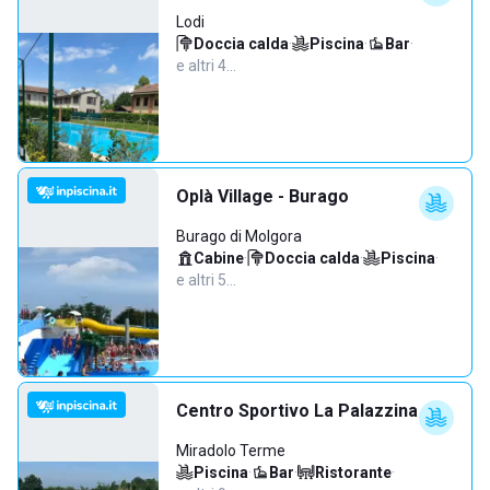
Lodi
Doccia calda
·
Piscina
·
Bar
·
e altri 4…
Oplà Village - Burago
Burago di Molgora
Cabine
·
Doccia calda
·
Piscina
·
e altri 5…
Centro Sportivo La Palazzina
Miradolo Terme
Piscina
·
Bar
·
Ristorante
·