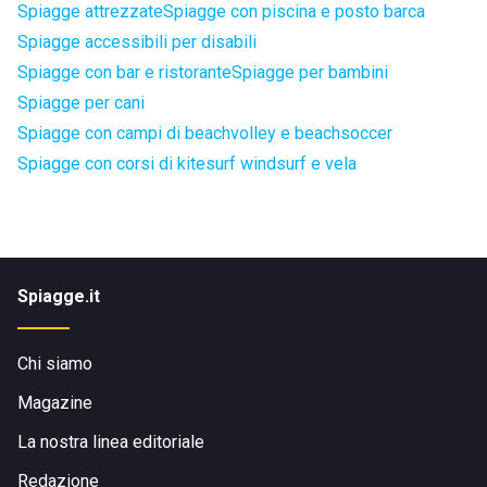
Spiagge attrezzate
Spiagge con piscina e posto barca
Spiagge accessibili per disabili
Spiagge con bar e ristorante
Spiagge per bambini
Spiagge per cani
Spiagge con campi di beachvolley e beachsoccer
Spiagge con corsi di kitesurf windsurf e vela
Spiagge.it
Chi siamo
Magazine
La nostra linea editoriale
Redazione