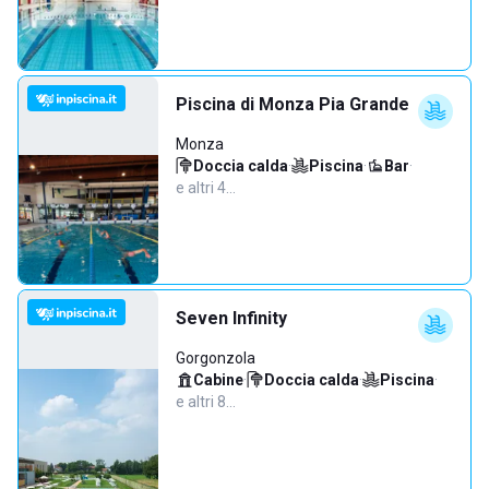
Piscina di Monza Pia Grande
Monza
Doccia calda
·
Piscina
·
Bar
·
e altri 4…
Seven Infinity
Gorgonzola
Cabine
·
Doccia calda
·
Piscina
·
e altri 8…