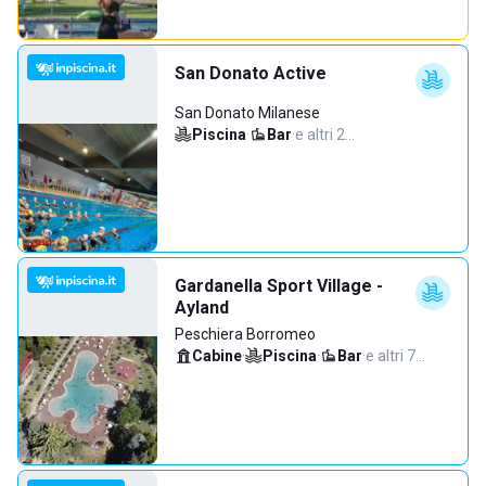
San Donato Active
San Donato Milanese
Piscina
·
Bar
·
e altri 2…
Gardanella Sport Village -
Ayland
Peschiera Borromeo
Cabine
·
Piscina
·
Bar
·
e altri 7…