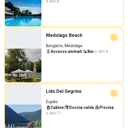
e altri 8…
Medolago Beach
Bergamo, Medolago
Accesso animali
·
Bar
·
e altri 4…
Lido Del Segrino
Eupilio
Cabine
·
Doccia calda
·
Piscina
·
e altri 11…