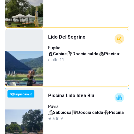
Lido Del Segrino
Eupilio
Cabine
·
Doccia calda
·
Piscina
·
e altri 11…
Piscina Lido Idea Blu
Pavia
Sabbiosa
·
Doccia calda
·
Piscina
·
e altri 9…