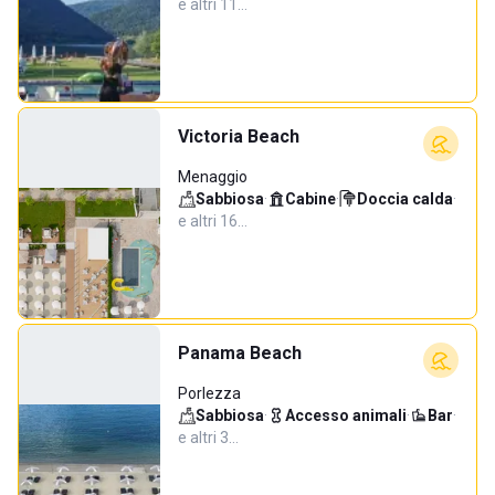
e altri 11…
Victoria Beach
Menaggio
Sabbiosa
·
Cabine
·
Doccia calda
·
e altri 16…
Panama Beach
Porlezza
Sabbiosa
·
Accesso animali
·
Bar
·
e altri 3…