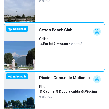
e altri 3…
Seven Beach Club
Colico
Bar
·
Ristorante
·
e altri 3…
Piscina Comunale Molinello
Rho
Cabine
·
Doccia calda
·
Piscina
·
e altri 6…