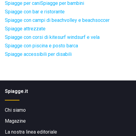
Spiagge per cani
Spiagge per bambini
Spiagge con bar e ristorante
Spiagge con campi di beachvolley e beachsoccer
Spiagge attrezzate
Spiagge con corsi di kitesurf windsurf e vela
Spiagge con piscina e posto barca
Spiagge accessibili per disabili
Spiagge.it
Chi siamo
Magazine
La nostra linea editoriale