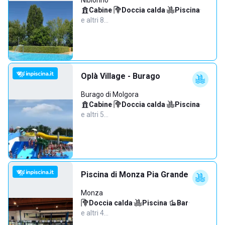
Nibionno
Cabine
·
Doccia calda
·
Piscina
·
e altri 8…
Oplà Village - Burago
Burago di Molgora
Cabine
·
Doccia calda
·
Piscina
·
e altri 5…
Piscina di Monza Pia Grande
Monza
Doccia calda
·
Piscina
·
Bar
·
e altri 4…