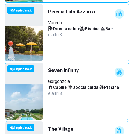
Piscina Lido Azzurro
Varedo
Doccia calda
·
Piscina
·
Bar
·
e altri 3…
Seven Infinity
Gorgonzola
Cabine
·
Doccia calda
·
Piscina
·
e altri 8…
The Village