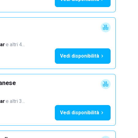
ar
·
e altri 4…
Vedi disponibilità
lanese
ar
·
e altri 3…
Vedi disponibilità