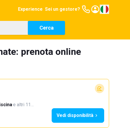
Experience
Sei un gestore?
Cerca
nate: prenota online
iscina
·
e altri 11…
Vedi disponibilità