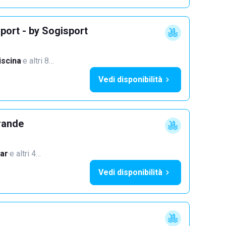
port - by Sogisport
iscina
·
e altri 8…
Vedi disponibilità
rande
ar
·
e altri 4…
Vedi disponibilità