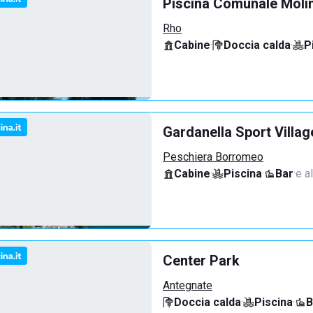
Piscina Comunale Molin
Rho
Cabine
·
Doccia calda
·
P
Gardanella Sport Villag
Peschiera Borromeo
Cabine
·
Piscina
·
Bar
·
e al
Center Park
Antegnate
Doccia calda
·
Piscina
·
B