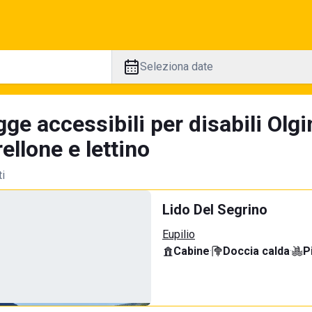
Seleziona date
ge accessibili per disabili Olgi
llone e lettino
ti
Lido Del Segrino
Eupilio
Cabine
·
Doccia calda
·
P