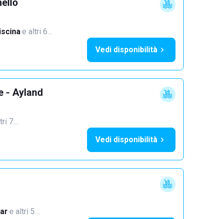
ello
iscina
·
e altri 6…
Vedi disponibilità
e - Ayland
tri 7…
Vedi disponibilità
ar
·
e altri 5…