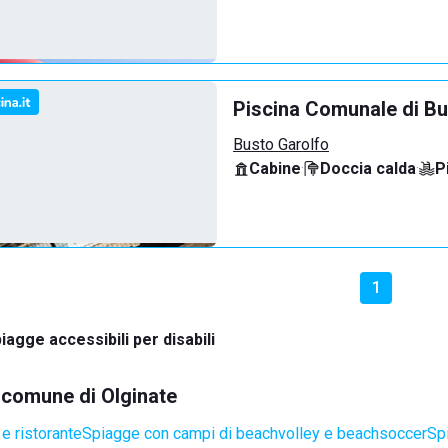
Piscina Comunale di Bu
Busto Garolfo
Cabine
·
Doccia calda
·
P
1
iagge accessibili per disabili
l comune di Olginate
e ristorante
Spiagge con campi di beachvolley e beachsoccer
Sp