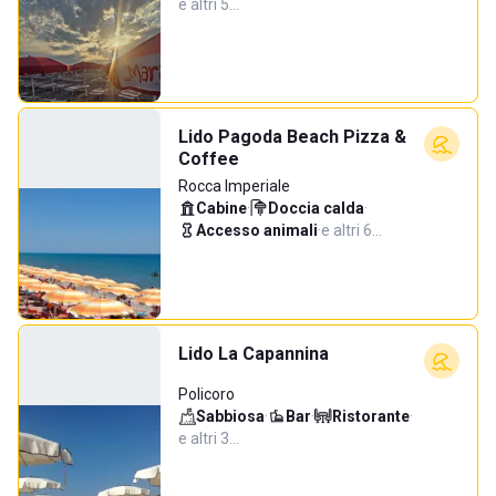
e altri 5…
Lido Pagoda Beach Pizza &
Coffee
Rocca Imperiale
Cabine
·
Doccia calda
·
Accesso animali
·
e altri 6…
Lido La Capannina
Policoro
Sabbiosa
·
Bar
·
Ristorante
·
e altri 3…