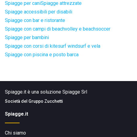
Spiagge per cani
Spiagge attrezzate
Spiagge accessibili per disabili
Spiagge con bar e ristorante
Spiagge con campi di beachvolley e beachsoccer
Spiagge per bambini
Spiagge con corsi di kitesurf windsurf e vela
Spiagge con piscina e posto barca
Spiagge.it è una soluzione Spiagge Srl
Società del
Gruppo Zucchetti
Spiagge.it
Chi siamo