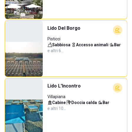
Lido Del Borgo
Pisticci
Sabbiosa
·
Accesso animali
·
Bar
·
e altri 6…
Lido L'Incontro
Villapiana
Cabine
·
Doccia calda
·
Bar
·
e altri 10…