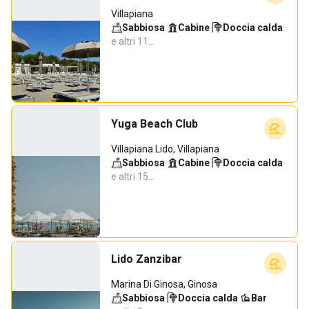
Villapiana
Sabbiosa
·
Cabine
·
Doccia calda
·
e altri 11…
Yuga Beach Club
Villapiana Lido, Villapiana
Sabbiosa
·
Cabine
·
Doccia calda
·
e altri 15…
Lido Zanzibar
Marina Di Ginosa, Ginosa
Sabbiosa
·
Doccia calda
·
Bar
·