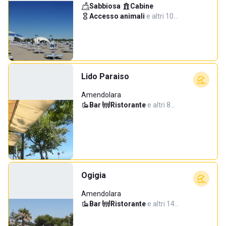
Sabbiosa
·
Cabine
·
Accesso animali
·
e altri 10…
Lido Paraiso
Amendolara
Bar
·
Ristorante
·
e altri 8…
Ogigia
Amendolara
Bar
·
Ristorante
·
e altri 14…