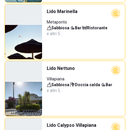
Lido Marinella
Metaponto
Sabbiosa
·
Bar
·
Ristorante
·
e altri 5…
Lido Nettuno
Villapiana
Sabbiosa
·
Doccia calda
·
Bar
·
e altri 5…
Lido Calypso Villapiana