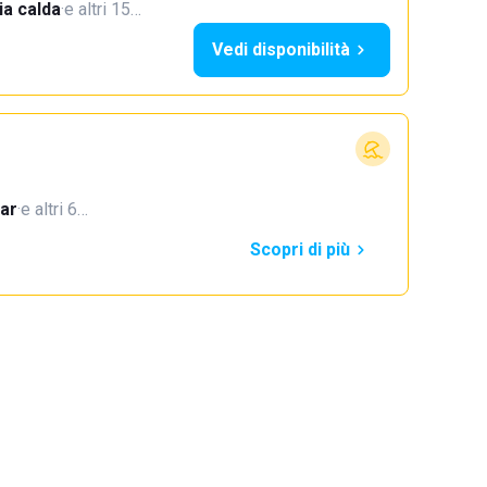
a calda
·
e altri 15…
Vedi disponibilità
ar
·
e altri 6…
Scopri di più