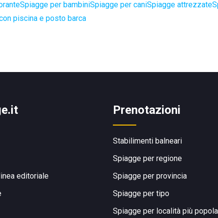
orante
Spiagge per bambini
Spiagge per cani
Spiagge attrezzate
S
con piscina e posto barca
e.it
Prenotazioni
Stabilimenti balneari
Spiagge per regione
linea editoriale
Spiagge per provincia
e
Spiagge per tipo
Spiagge per località più popola