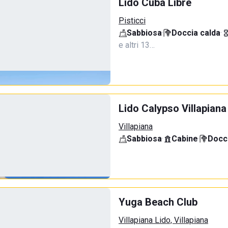
Lido Cuba Libre
Pisticci
Sabbiosa
·
Doccia calda
·
e altri 13…
Lido Calypso Villapiana
Villapiana
Sabbiosa
·
Cabine
·
Docci
Yuga Beach Club
Villapiana Lido, Villapiana