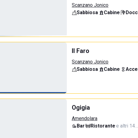
Scanzano Jonico
Sabbiosa
·
Cabine
·
Docci
Il Faro
Scanzano Jonico
Sabbiosa
·
Cabine
·
Acce
Ogigia
Amendolara
Bar
·
Ristorante
·
e altri 14…