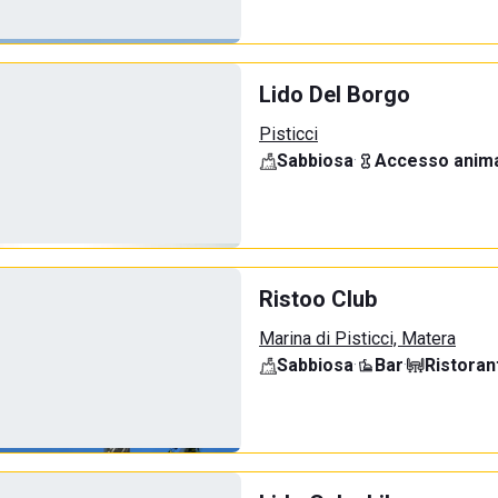
Lido Del Borgo
Pisticci
Sabbiosa
·
Accesso anima
Ristoo Club
Marina di Pisticci, Matera
Sabbiosa
·
Bar
·
Ristoran