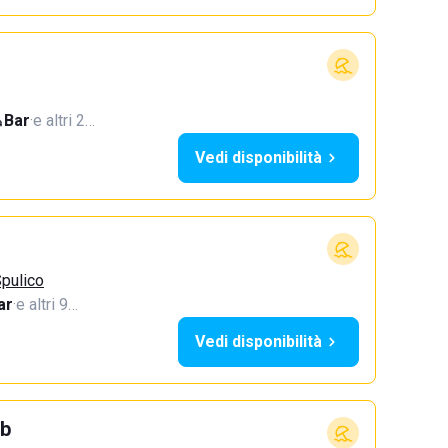
Bar
·
e altri 2…
Vedi disponibilità
pulico
ar
·
e altri 9…
Vedi disponibilità
ub