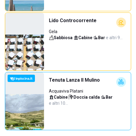
Lido Controcorrente
Gela
Sabbiosa
·
Cabine
·
Bar
·
e altri 9…
Tenuta Lanza Il Mulino
Acquaviva Platani
Cabine
·
Doccia calda
·
Bar
·
e altri 10…