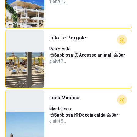
e altri 13…
Lido Le Pergole
Realmonte
Sabbiosa
·
Accesso animali
·
Bar
·
e altri 7…
Luna Minoica
Montallegro
Sabbiosa
·
Doccia calda
·
Bar
·
e altri 5…