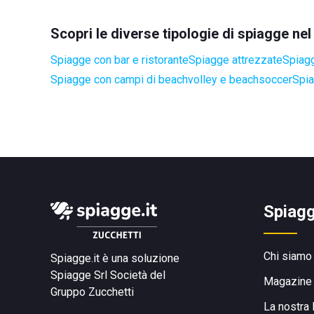
Scopri le diverse tipologie di spiagge ne
Spiagge con bar e ristorante
Spiagge attrezzate
Spiagg
Spiagge con campi di beachvolley e beachsoccer
Spia
Spiagg
Chi siamo
Spiagge.it è una soluzione
Spiagge Srl
Società del
Magazine
Gruppo Zucchetti
La nostra 