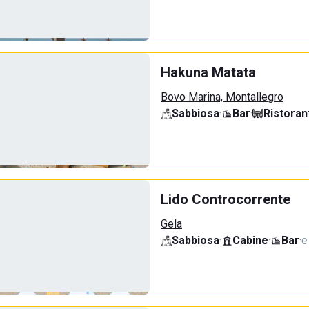
Hakuna Matata
Bovo Marina, Montallegro
Sabbiosa
·
Bar
·
Ristoran
Lido Controcorrente
Gela
Sabbiosa
·
Cabine
·
Bar
·
e