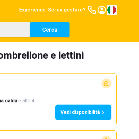
Experience
Sei un gestore?
Cerca
ombrellone e lettini
a calda
·
e altri 4…
Vedi disponibilità