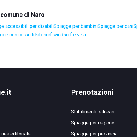
l comune di Naro
e accessibili per disabili
Spiagge per bambini
Spiagge per cani
S
gge con corsi di kitesurf windsurf e vela
e.it
Prenotazioni
Stabilimenti balneari
Spiagge per regione
linea editoriale
Spiagge per provincia