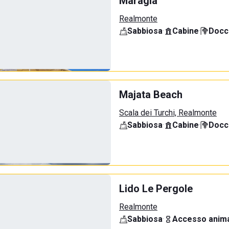
Maragià
Realmonte
Sabbiosa
·
Cabine
·
Docci
Majata Beach
Scala dei Turchi, Realmonte
Sabbiosa
·
Cabine
·
Docci
Lido Le Pergole
Realmonte
Sabbiosa
·
Accesso anima