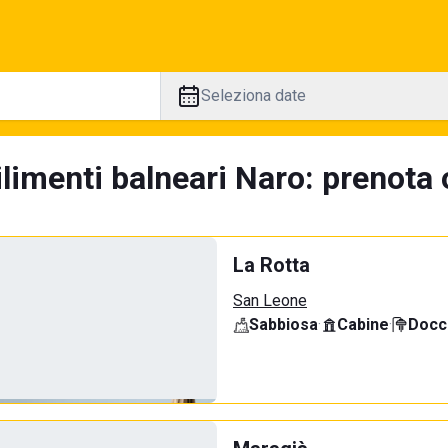
Seleziona date
limenti balneari Naro: prenota 
La Rotta
San Leone
Sabbiosa
·
Cabine
·
Docci