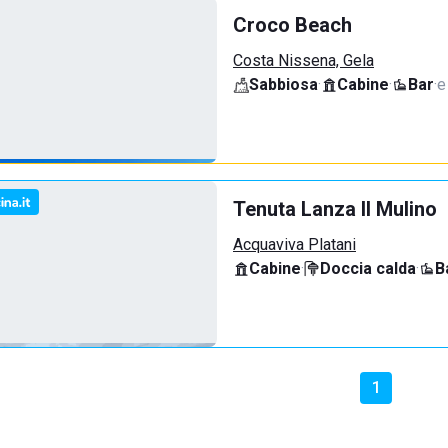
Croco Beach
Costa Nissena, Gela
Sabbiosa
·
Cabine
·
Bar
·
e
Tenuta Lanza Il Mulino
Acquaviva Platani
Cabine
·
Doccia calda
·
B
1