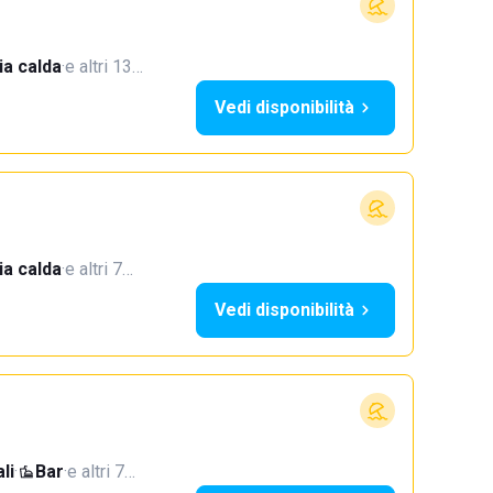
a calda
·
e altri 13…
Vedi disponibilità
a calda
·
e altri 7…
Vedi disponibilità
li
·
Bar
·
e altri 7…