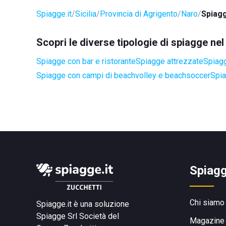
Spiagge.it
Sicilia
Provincia di Agrigento
Naro
Spiagg
Scopri le diverse tipologie di spiagge ne
Spiagge con bar e ristorante
Spiagge attrezzate
Spiagg
Spiagge con campi di beachvolley e beachsoccer
Spia
Spiagg
Chi siamo
Spiagge.it è una soluzione
Spiagge Srl
Società del
Magazine