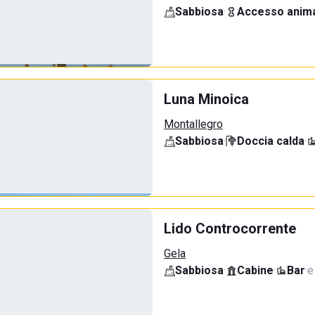
Sabbiosa
·
Accesso anima
Luna Minoica
Montallegro
Sabbiosa
·
Doccia calda
·
Lido Controcorrente
Gela
Sabbiosa
·
Cabine
·
Bar
·
e