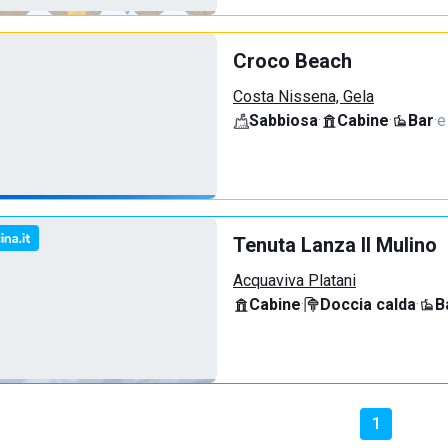
Croco Beach
Costa Nissena, Gela
Sabbiosa
·
Cabine
·
Bar
·
e
Tenuta Lanza Il Mulino
Acquaviva Platani
Cabine
·
Doccia calda
·
B
1