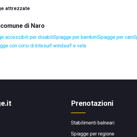
e attrezzate
l comune di Naro
e accessibili per disabili
Spiagge per bambini
Spiagge per cani
S
gge con corsi di kitesurf windsurf e vela
e.it
Prenotazioni
Stabilimenti balneari
Spiagge per regione