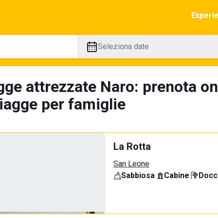
Experi
Seleziona date
gge attrezzate Naro: prenota on
iagge per famiglie
La Rotta
San Leone
Sabbiosa
·
Cabine
·
Docci