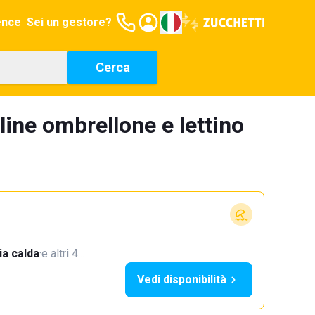
ence
Sei un gestore?
Cerca
line ombrellone e lettino
a calda
·
e altri 4…
Vedi disponibilità