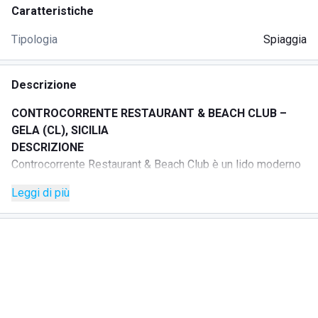
Caratteristiche
Tipologia
Spiaggia
Descrizione
CONTROCORRENTE RESTAURANT & BEACH CLUB –
GELA (CL), SICILIA
DESCRIZIONE
Controcorrente Restaurant & Beach Club è un lido moderno
e accogliente situato sul Lungomare Federico II di Svevia, a
Leggi di più
Gela, pensato per chi desidera godersi il mare con un tocco
di comfort.
La struttura offre ombrelloni e lettini eleganti, spazi
dedicati al relax e un’area sportiva ideale per sfidare gli
amici a beach volley. L’atmosfera è vivace ma rilassata,
perfetta per vivere il mare come momento di ritrovo,
socializzazione e benessere.
Al tramonto, il lido si trasforma in un ambiente ideale per