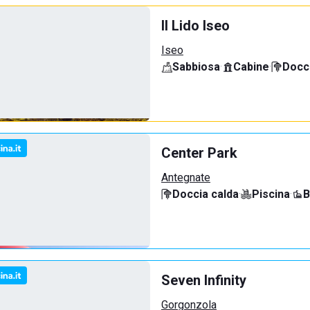
Il Lido Iseo
Iseo
Sabbiosa
·
Cabine
·
Docci
Center Park
Antegnate
Doccia calda
·
Piscina
·
B
Seven Infinity
Gorgonzola