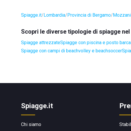
Spiagge.it
Lombardia
Provincia di Bergamo
Mozzani
Scopri le diverse tipologie di spiagge n
Spiagge attrezzate
Spiagge con piscina e posto barca
Spiagge con campi di beachvolley e beachsoccer
Spia
Spiagge.it
Pre
Chi siamo
Stabi