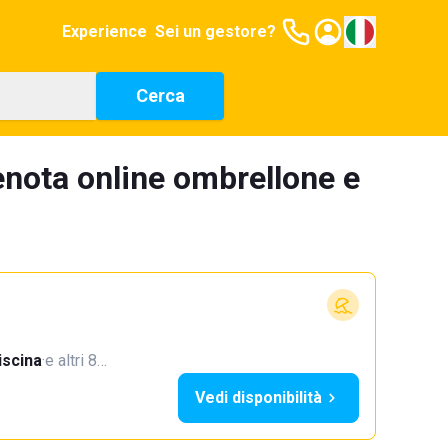
Experience
Sei un gestore?
Cerca
nota online ombrellone e
iscina
·
e altri 8…
Vedi disponibilità