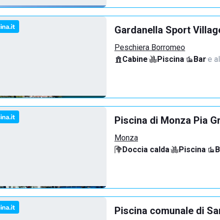
Gardanella Sport Villag
Peschiera Borromeo
Cabine
·
Piscina
·
Bar
·
e al
Piscina di Monza Pia G
Monza
Doccia calda
·
Piscina
·
B
Piscina comunale di Sa