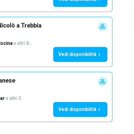
icolò a Trebbia
iscina
·
e altri 8…
Vedi disponibilità
lanese
ar
·
e altri 3…
Vedi disponibilità