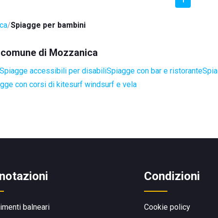
ca
Spiagge per bambini
el comune di Mozzanica
Spiagge accessibili per disabili
Spiagge con bar e ristorante
Spia
gge con corsi di kitesurf windsurf e vela
notazioni
Condizioni
limenti balneari
Cookie policy