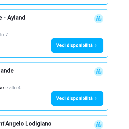
e - Ayland
tri 7…
Vedi disponibilità
rande
ar
·
e altri 4…
Vedi disponibilità
nt'Angelo Lodigiano