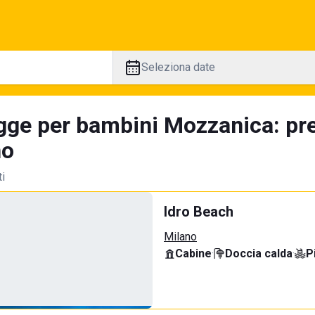
Seleziona date
gge per bambini Mozzanica: pre
no
ti
Idro Beach
Milano
Cabine
·
Doccia calda
·
P