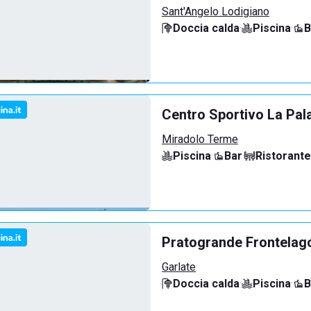
Sant'Angelo Lodigiano
Doccia calda
·
Piscina
·
B
Centro Sportivo La Pal
Miradolo Terme
Piscina
·
Bar
·
Ristorante
Pratogrande Frontelag
Garlate
Doccia calda
·
Piscina
·
B