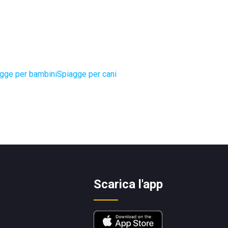
gge per bambini
Spiagge per cani
Scarica l'app