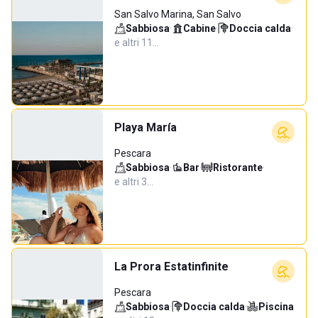
San Salvo Marina, San Salvo
Sabbiosa
·
Cabine
·
Doccia calda
·
e altri 11…
Playa María
Pescara
Sabbiosa
·
Bar
·
Ristorante
·
e altri 3…
La Prora Estatinfinite
Pescara
Sabbiosa
·
Doccia calda
·
Piscina