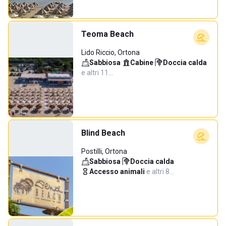
Teoma Beach
Lido Riccio, Ortona
Sabbiosa
·
Cabine
·
Doccia calda
·
e altri 11…
Blind Beach
Postilli, Ortona
Sabbiosa
·
Doccia calda
·
Accesso animali
·
e altri 8…