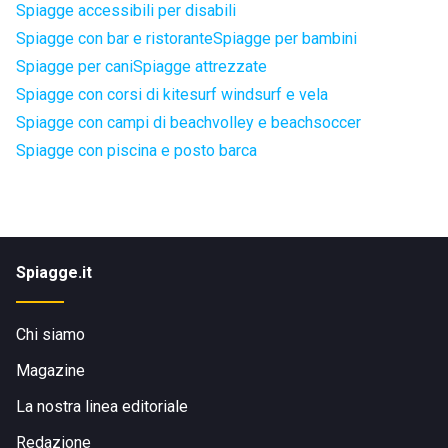
Spiagge accessibili per disabili
Spiagge con bar e ristorante
Spiagge per bambini
Spiagge per cani
Spiagge attrezzate
Spiagge con corsi di kitesurf windsurf e vela
Spiagge con campi di beachvolley e beachsoccer
Spiagge con piscina e posto barca
Spiagge.it
Chi siamo
Magazine
La nostra linea editoriale
Redazione