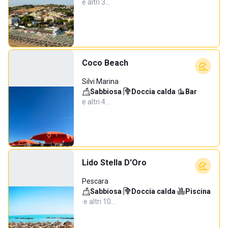
e altri 3…
Coco Beach
Silvi Marina
Sabbiosa
·
Doccia calda
·
Bar
·
e altri 4…
Lido Stella D'Oro
Pescara
Sabbiosa
·
Doccia calda
·
Piscina
·
e altri 10…