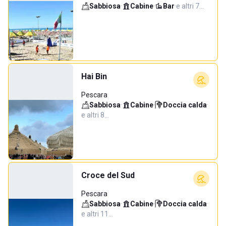
Sabbiosa
·
Cabine
·
Bar
·
e altri 7…
Hai Bin
Pescara
Sabbiosa
·
Cabine
·
Doccia calda
·
e altri 8…
Croce del Sud
Pescara
Sabbiosa
·
Cabine
·
Doccia calda
·
e altri 11…