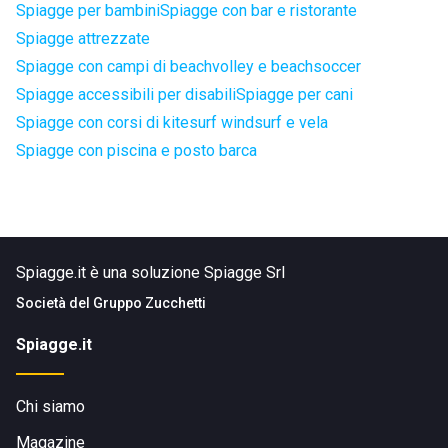
Spiagge per bambini
Spiagge con bar e ristorante
Spiagge attrezzate
Spiagge con campi di beachvolley e beachsoccer
Spiagge accessibili per disabili
Spiagge per cani
Spiagge con corsi di kitesurf windsurf e vela
Spiagge con piscina e posto barca
Spiagge.it è una soluzione Spiagge Srl
Società del
Gruppo Zucchetti
Spiagge.it
Chi siamo
Magazine