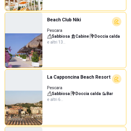
Beach Club Niki
Pescara
Sabbiosa
·
Cabine
·
Doccia calda
·
e altri 13…
La Capponcina Beach Resort
Pescara
Sabbiosa
·
Doccia calda
·
Bar
·
e altri 6…