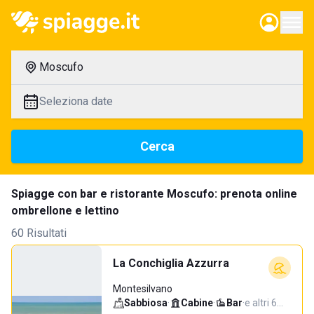
Moscufo
Seleziona date
Cerca
Spiagge con bar e ristorante Moscufo: prenota online
ombrellone e lettino
60 Risultati
La Conchiglia Azzurra
Montesilvano
Sabbiosa
·
Cabine
·
Bar
·
e altri 6…