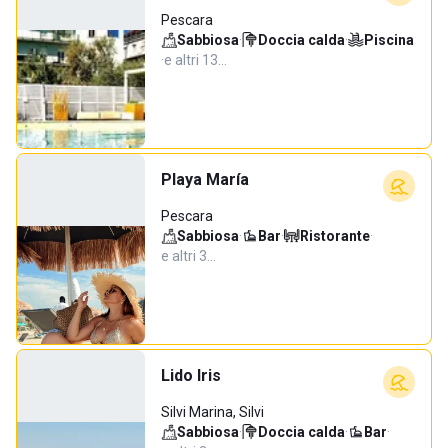
Pescara
Sabbiosa
·
Doccia calda
·
Piscina
·
e altri 13…
Playa María
Pescara
Sabbiosa
·
Bar
·
Ristorante
·
e altri 3…
Lido Iris
Silvi Marina, Silvi
Sabbiosa
·
Doccia calda
·
Bar
·