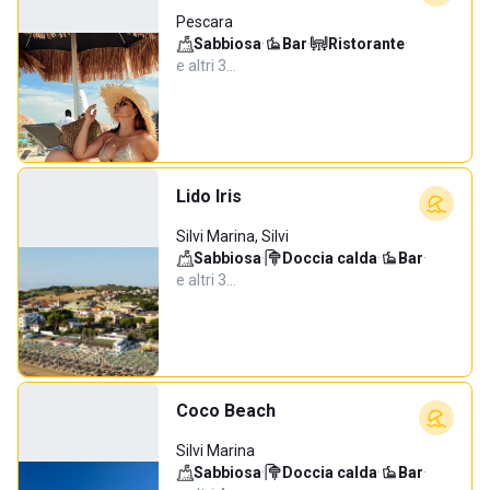
Pescara
Sabbiosa
·
Bar
·
Ristorante
·
e altri 3…
Lido Iris
Silvi Marina, Silvi
Sabbiosa
·
Doccia calda
·
Bar
·
e altri 3…
Coco Beach
Silvi Marina
Sabbiosa
·
Doccia calda
·
Bar
·